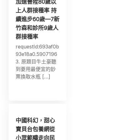
加速晉陞80歲以
上人群接種率 持
續進步60歲—7新
竹森和診所9歲人
群接種率
requestId:693af0b
93e18a0.5907196
3. 原題目牛土豪聽
到要用最便宜的鈔
票換取水瓶 […]
中國科幻，甜心
寶貝台包養網從
小眾範疇走向民