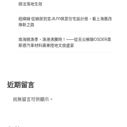
辦法落地生效
經緯線·從蝸居到宜JIUYI俱意住宅設計居，看上海舊改
煥新之路
南海開漁季，漁港沸騰時！——從舌尖解鎖OSDER奧
斯德汽車材料廣東陸地文旅盛宴
近期留言
尚無留言可供顯示。