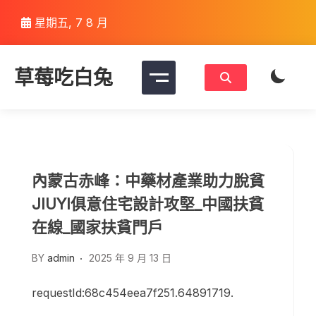
Skip
星期五, 7 8 月
to
content
草莓吃白兔
內蒙古赤峰：中藥材產業助力脫貧
JIUYI俱意住宅設計攻堅_中國扶貧
在線_國家扶貧門戶
BY
admin
2025 年 9 月 13 日
requestId:68c454eea7f251.64891719.