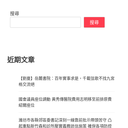
搜尋
搜尋
近期文章
【劉曼】岳麓書院：百年實事求是，千載弦歌不找九宮
格交流絕
國會議員座位調動 黃秀傳醫院費用志明移至前排原費
紹爾座位
濰坊市各縣郊區委書記深刻一線靠前批示帶頭苦守 凸
起重點新竹森和診所壓實義務迷信施策 確保各項防控