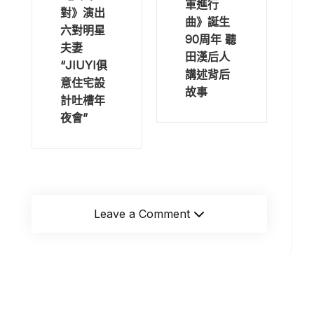
軍進行
對》演出
曲》誕生
六對明星
90周年 聽
夫妻
田漢后人
“JIUYI俱
講述背后
意住宅設
故事
計吐槽年
夜會”
Leave a Comment