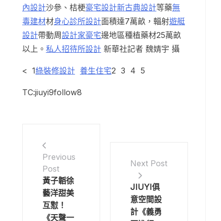
內設計
沙參、桔梗
豪宅設計
新古典設計
等藥
無
毒建材
材
身心診所設計
面積達7萬畝，輻射
遊艇
設計
帶動周
設計家豪宅
邊地區種植藥材25萬畝
以上。
私人招待所設計
新華社記者 魏婧宇 攝
< 1
綠裝修設計
養生住宅
2 3 4 5
TC:jiuyi9follow8
Previous
Next Post
Post
黃子韜徐
JIUYI俱
藝洋甜美
意空間設
互懟！
計《義勇
《天聲一