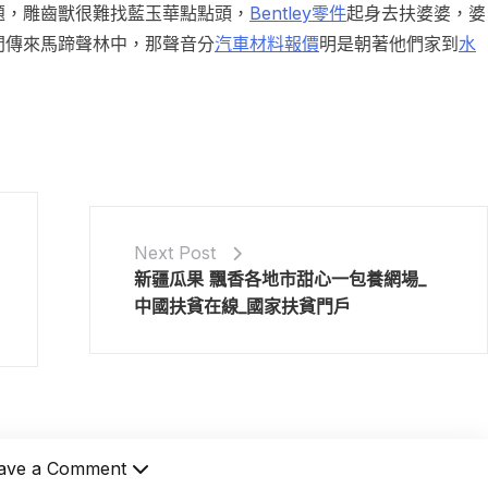
題，雕齒獸很難找藍玉華點點頭，
Bentley零件
起身去扶婆婆，婆
間傳來馬蹄聲林中，那聲音分
汽車材料報價
明是朝著他們家到
水
Next Post
新疆瓜果 飄香各地市甜心一包養網場_
中國扶貧在線_國家扶貧門戶
ave a Comment