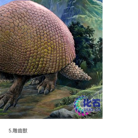
5.雕齒獸