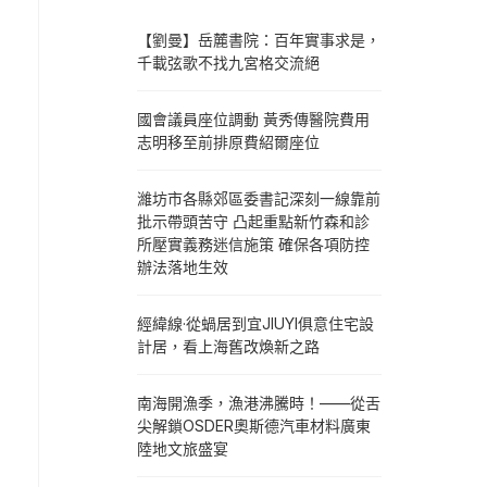
【劉曼】岳麓書院：百年實事求是，
千載弦歌不找九宮格交流絕
國會議員座位調動 黃秀傳醫院費用
志明移至前排原費紹爾座位
濰坊市各縣郊區委書記深刻一線靠前
批示帶頭苦守 凸起重點新竹森和診
所壓實義務迷信施策 確保各項防控
辦法落地生效
經緯線·從蝸居到宜JIUYI俱意住宅設
計居，看上海舊改煥新之路
南海開漁季，漁港沸騰時！——從舌
尖解鎖OSDER奧斯德汽車材料廣東
陸地文旅盛宴