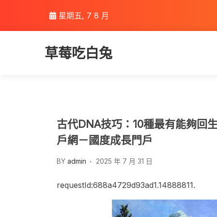
Skip
星期五, 7 8 月
to
content
草莓吃白兔
古代DNA技巧：10種最有能夠回
戶網－國度成長門戶
BY
admin
2025 年 7 月 31 日
requestId:688a4729d93ad1.14888811.