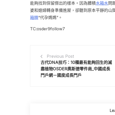
能夠找到保留傑出的樣本。因為體積
水箱水
問
婆和媳婦轉身準備進屋，卻聽到原本平靜的山
箱精
“代孕媽媽”。
TC:osder9follow7
Previous Post
古代DNA技巧：10種最有能夠回生的滅
盡植物OSDER奧斯德零件商_中國成長
門戶網－國度成長門戶
Le