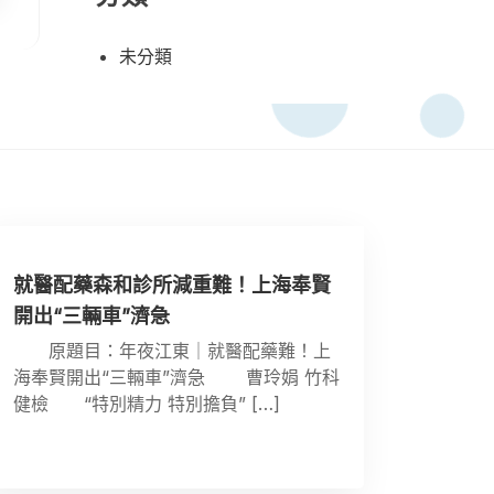
未分類
就醫配藥森和診所減重難！上海奉賢
開出“三輛車”濟急
原題目：年夜江東｜就醫配藥難！上
海奉賢開出“三輛車”濟急 曹玲娟 竹科
健檢 “特別精力 特別擔負” […]