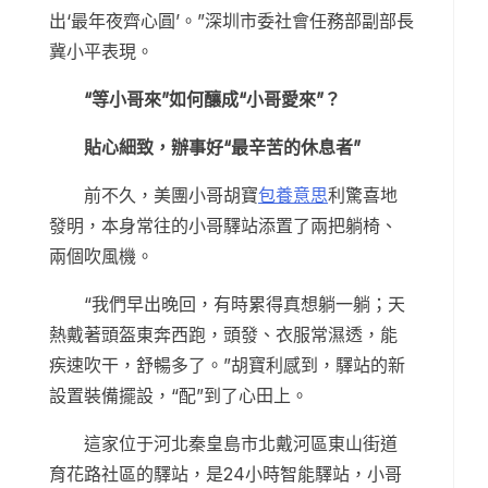
出‘最年夜齊心圓’。”深圳市委社會任務部副部長
冀小平表現。
“等小哥來”如何釀成“小哥愛來”？
貼心細致，辦事好“最辛苦的休息者”
前不久，美團小哥胡寶
包養意思
利驚喜地
發明，本身常往的小哥驛站添置了兩把躺椅、
兩個吹風機。
“我們早出晚回，有時累得真想躺一躺；天
熱戴著頭盔東奔西跑，頭發、衣服常濕透，能
疾速吹干，舒暢多了。”胡寶利感到，驛站的新
設置裝備擺設，“配”到了心田上。
這家位于河北秦皇島市北戴河區東山街道
育花路社區的驛站，是24小時智能驛站，小哥