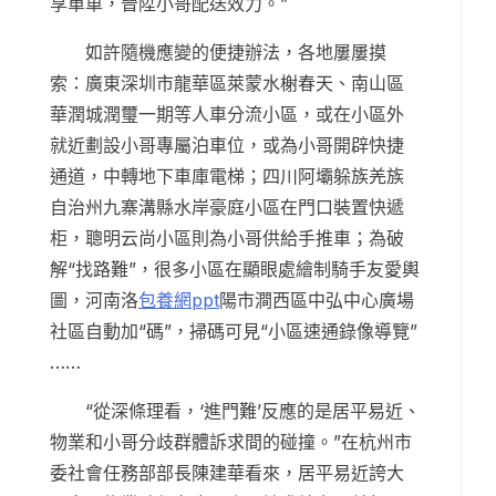
享單車，晉陞小哥配送效力。”
如許隨機應變的便捷辦法，各地屢屢摸
索：廣東深圳市龍華區萊蒙水榭春天、南山區
華潤城潤璽一期等人車分流小區，或在小區外
就近劃設小哥專屬泊車位，或為小哥開辟快捷
通道，中轉地下車庫電梯；四川阿壩躲族羌族
自治州九寨溝縣水岸豪庭小區在門口裝置快遞
柜，聰明云尚小區則為小哥供給手推車；為破
解“找路難”，很多小區在顯眼處繪制騎手友愛輿
圖，河南洛
包養網ppt
陽市澗西區中弘中心廣場
社區自動加“碼”，掃碼可見“小區速通錄像導覽”
……
“從深條理看，‘進門難’反應的是居平易近、
物業和小哥分歧群體訴求間的碰撞。”在杭州市
委社會任務部部長陳建華看來，居平易近誇大