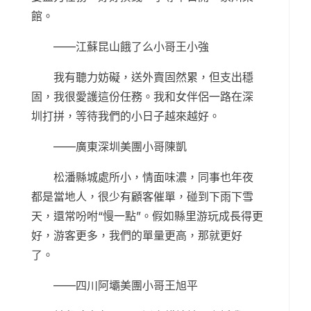
館。
——江蘇昆山餓了么小哥王小強
我有聽力妨礙，送外賣固然累，但支出穩
固，我很愛護這份任務。我和女伴侶一路在深
圳打拼，等待我們的小日子越來越好。
——廣東深圳美團小哥陳凱
松潘縣城處所小，情面味濃，同事也年夜
都是當地人，很少有顧客催單，碰到下雨下雪
天，還常吩咐“慢一點”。假如縣里游玩成長得更
好，游客更多，我們的單量更高，那就更好
了。
——四川阿壩美團小哥王旭平