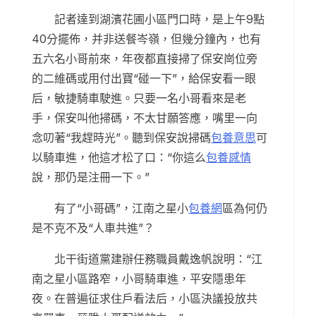
記者達到湖濱花圃小區門口時，是上午9點
40分擺佈，并非送餐岑嶺，但幾分鐘內，也有
五六名小哥前來，年夜都直接掃了保安崗位旁
的二維碼或用付出寶“碰一下”，給保安看一眼
后，敏捷騎車駛進。只要一名小哥看來是老
手，保安叫他掃碼，不太甘願答應，嘴里一向
念叨著“我趕時光”。聽到保安說掃碼
包養意思
可
以騎車進，他這才松了口：“你這么
包養感情
說，那仍是注冊一下。”
有了“小哥碼”，江南之星小
包養網
區為何仍
是不克不及“人車共進”？
北干街道黨建辦任務職員戴逸帆說明：“江
南之星小區路窄，小哥騎車進，平安隱患年
夜。在普遍征求住戶看法后，小區決議投放共