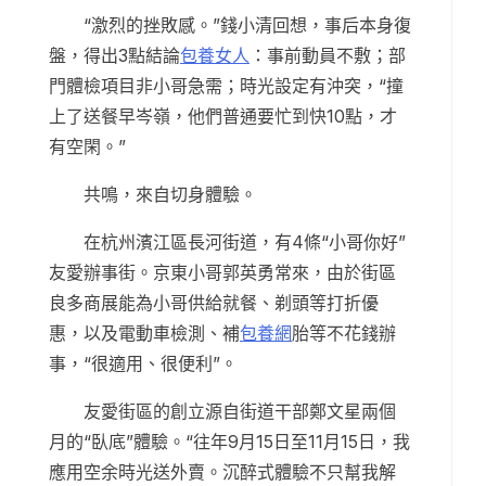
“激烈的挫敗感。”錢小清回想，事后本身復
盤，得出3點結論
包養女人
：事前動員不敷；部
門體檢項目非小哥急需；時光設定有沖突，“撞
上了送餐早岑嶺，他們普通要忙到快10點，才
有空閑。”
共鳴，來自切身體驗。
在杭州濱江區長河街道，有4條“小哥你好”
友愛辦事街。京東小哥郭英勇常來，由於街區
良多商展能為小哥供給就餐、剃頭等打折優
惠，以及電動車檢測、補
包養網
胎等不花錢辦
事，“很適用、很便利”。
友愛街區的創立源自街道干部鄭文星兩個
月的“臥底”體驗。“往年9月15日至11月15日，我
應用空余時光送外賣。沉醉式體驗不只幫我解