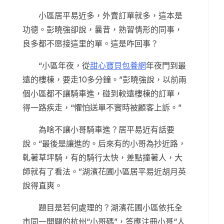
小區居平易近多，外賣訂單就多，這本是
功德。彭曉強卻說，曩昔，熟習情形的同事，
良多都不愿接這里的單。這是咋回事？
“小區年夜，從
甜心寶貝包養網
年夜門到最
遠的樓棟，要走10多分鐘。”彭曉強說，以前兩
個小區都不讓騎車進，碰到較遠樓棟的訂單，
得一路疾走，“懼怕送單不實時被顧客上訴。”
為啥不讓小哥騎車進？居平易近有話要
說。“最後是讓進的。后來有的小哥為抄近路，
軋著草坪騎，有的騎行太快，差點撞著人，大
師就有了看法。”湖濱花圃小區居平易近胡月英
說得直爽。
題目是若何處理的？湖濱花圃小區依托全
市同一開闢的杭州“小哥碼”，答應注冊小哥“人