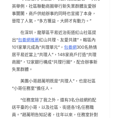
英舉例，社區聯動商圈舉行新失業群體友愛辦
事闤闠，商戶供給辦事的同時也宣揚了本身，
晉陞了人氣，“多方獲益，大師才有動力。”
在深圳，龍華區平易近治街道紅山社區提
出“
包養網推薦
紅山共理、友愛共建”。轄區內
101家單元成為“共理單元”，
包養網
300名熱情
居平易近當上“共理人”，148家商戶打造“共理
商圈”，12家銀行構成“共理行圈”，配合辦事新
失業群體。
美團小哥趙萬明既是“共理人”，也是社區
“小哥任務室”擔任人。
“任務室除了我之外，還有3名分歧網約配
送平臺的小哥，以及社區、街道各1名任務職
員。”趙萬明告知記者，往年以來，任務室針對