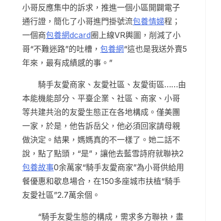
小哥反應集中的訴求，推進一個小區開闢電子
通行證，簡化了小哥進門掛號流
包養情婦
程；
一個商
包養網dcard
圈上線VR輿圖，削減了小
哥“不難迷路”的吐槽，
包養網
“這也是我送外賣5
年來，最有成績感的事。”
騎手友愛商家、友愛社區、友愛街區……由
本能機能部分、平臺企業、社區、商家、小哥
等共建共治的友愛生態正在各地構成。僅美團
一家，於是，他告訴岳父，他必須回家請母親
做決定。結果，媽媽真的不一樣了。她二話不
說，點了點頭，“是”，讓他去藍雪詩府就聯袂2
包養故事
0余萬家“騎手友愛商家”為小哥供給用
餐優惠和歇息場合，在150多座城市扶植“騎手
友愛社區”2.7萬余個。
“騎手友愛生態的構成，需求多方聯袂，畫