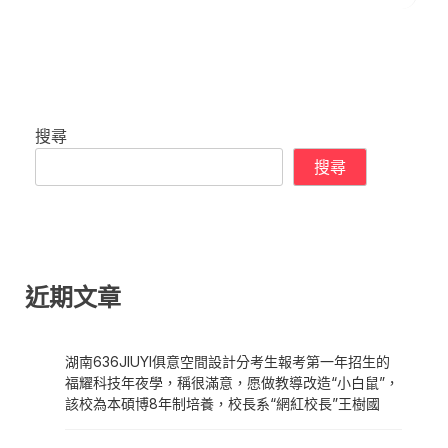
搜尋
搜尋
近期文章
湖南636JIUYI俱意空間設計分考生報考第一年招生的
福耀科技年夜學，稱很滿意，愿做教導改造“小白鼠”，
該校為本碩博8年制培養，校長系“網紅校長”王樹國