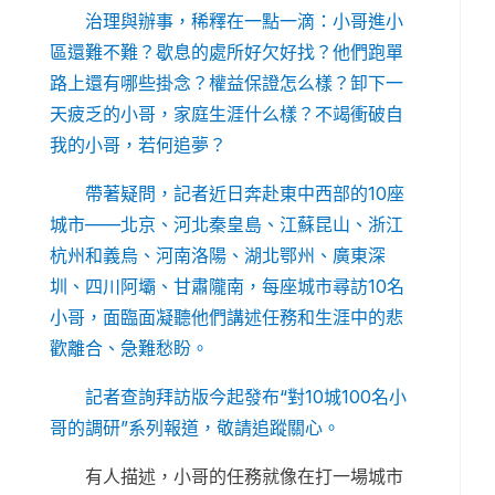
治理與辦事，稀釋在一點一滴：小哥進小
區還難不難？歇息的處所好欠好找？他們跑單
路上還有哪些掛念？權益保證怎么樣？卸下一
天疲乏的小哥，家庭生涯什么樣？不竭衝破自
我的小哥，若何追夢？
帶著疑問，記者近日奔赴東中西部的10座
城市——北京、河北秦皇島、江蘇昆山、浙江
杭州和義烏、河南洛陽、湖北鄂州、廣東深
圳、四川阿壩、甘肅隴南，每座城市尋訪10名
小哥，面臨面凝聽他們講述任務和生涯中的悲
歡離合、急難愁盼。
記者查詢拜訪版今起發布“對10城100名小
哥的調研”系列報道，敬請追蹤關心。
有人描述，小哥的任務就像在打一場城市