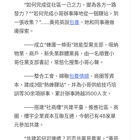
“如何完成從社區一己之力，變為各方一路
發力？”“若何完成小哥辦事陣地從一個驛站，到
一張收集？”……黃苑英說
包養
，她和同事邊做
邊探索。
——成立“蜂匯一條街”效能型黨支部，吸納
物業、商戶、新失業群體黨員，由一名順豐小
哥任黨支部書記，常態化搜集小哥心聲。
——整合工會、婦聯
包養情婦
、商圈等資
本，建成3個“熱蜂驛站”，并為小哥供給技巧培
訓等30余項辦事，累計辦事跨越3500人次。
——搭建“社商樓”共建平臺，推進社區、商
圈、樓宇企業資本互聯互通，今朝已有48家單
元參加共建。
“共建若何可連續？可否共贏是要害。”黃苑