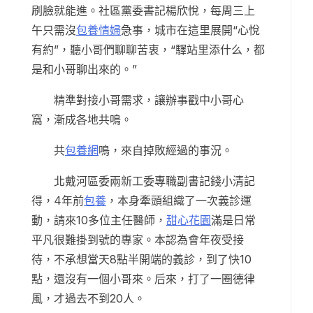
刷臉就能進。社區黨委書記楊欣悅，每周三上
午只需沒
包養情婦
急事，城市在這里展開“心悅
有約”，聽小哥們聊聊苦衷，“驛站里添什么，都
是和小哥聊出來的。”
精準對接小哥需求，讓辦事戳中小哥心
窩，漸成各地共鳴。
共
包養網
鳴，來自掉敗經過的事況。
北戴河區委兩新工委專職副書記錢小清記
得，4年前
包養
，本身牽頭組織了一次義診運
動，請來10多位主任醫師，
甜心花園
滿是日常
平凡很難掛到號的專家。本認為會年夜受接
待，不承想當天8點半開端的義診，到了快10
點，還沒有一個小哥來。后來，打了一圈德律
風，才過去不到20人。