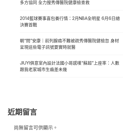
多方協同 全力搜秀傳醫院健康檢查救
2014籃球賽事喜包養行情：2月NBA全明星 6月6日總
決賽首戰
朝“問”安康｜前列腺癌不難被疏秀傳醫院健檢忽 身材
呈現這些電子訊號要實時就醫
JIUYI俱意室內設計法國小哥感嘆“蘇超”上座率：人數
跟我老家城市生齒差未幾
近期留言
尚無留言可供顯示。