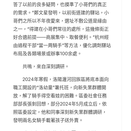
答了以前的良多疑問，也摸準了小哥們的真正
的需求。”鄭文星發明，以前街道建的驛站，小
哥們之所以不年夜愛來，選址不敷公道是緣由
之一，“得建在小哥們常往的處所，這幾條街正
好合適前提——商展集中、取餐便利。”杭州經
由過程干部“當一周騎手”等方法，優化調劑驛站
布局及各類場景或辦事100余處。
共鳴，來自深刻調研。
2024年寒假，洛陽瀍河回族區將底本面向
職工開設的“洛幼童”暑托班，向新失業群體開
放，解了騎手得空看娃的困難。區委社會任務
部部長張釗回想，部分2024年5月成立后，依
照區委設定，他和同事深刻新失業群體調研，
發明兩名女騎手載著孩子送外賣。