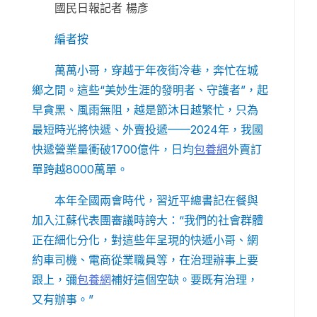
國民日報記者 楊彥
編者按
萬萬小哥，穿越于年夜街冷巷，奔忙在城
鄉之間。這些“美妙生涯的發明者、守護者”，起
早貪黑、風雨無阻，越是節沐日越繁忙，只為
最短時光將快遞、外賣投遞——2024年，我國
快遞營業量衝破1700億件，日均
包養網
外賣訂
單跨越8000萬單。
本年全國兩會時代，習近平總書記在餐與
加入江蘇代表團審議時誇大：“我們的社會群體
正在細化分化，對這些年呈現的快遞小哥、網
約車司機、電商從業職員等，在治理辦事上要
跟上，彌
包養網
補好這個空缺。要既有治理，
又有辦事。”