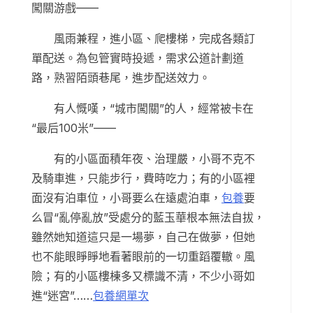
闖關游戲——
風雨兼程，進小區、爬樓梯，完成各類訂
單配送。為包管實時投遞，需求公道計劃道
路，熟習陌頭巷尾，進步配送效力。
有人慨嘆，“城市闖關”的人，經常被卡在
“最后100米”——
有的小區面積年夜、治理嚴，小哥不克不
及騎車進，只能步行，費時吃力；有的小區裡
面沒有泊車位，小哥要么在遠處泊車，
包養
要
么冒“亂停亂放”受處分的藍玉華根本無法自拔，
雖然她知道這只是一場夢，自己在做夢，但她
也不能眼睜睜地看著眼前的一切重蹈覆轍。風
險；有的小區樓棟多又標識不清，不少小哥如
進“迷宮”……
包養網單次