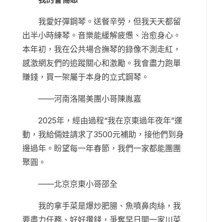
我愛好彈鋼琴。送餐辛勞，但我天天都留
出半小時練琴。音樂能緩解疲憊、治愈身心。
本年初，我在公共場合撫琴的錄像不測走紅，
感激網友們的追蹤關心和激勵。我會盡力跑單
賺錢，買一架屬于本身的立式鋼琴。
——河南洛陽美團小哥陳胤嘉
2025年，經由過程“我在京東過年夜年”運
動，我給倆娃請求了3500元補助，接他們到身
邊過年。盼望每一年春節，我們一家都能團團
聚圓。
——北京京東小哥邵全
我的拿手菜是爆炒肥腸、魚噴鼻肉絲，我
要盡力任務、好好攢錢，爭奪早日開一家川菜