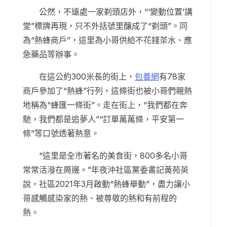
公然，不遠處一家剃頭店外，“‘變動位置’講
堂”標牌再現，只不外括號里釀成了“剃頭”。同
為“熱蜂商戶”，這里為小哥供給不花錢茶水、應
急藥品等辦事。
在這公約300米長的街上，
包養網
有78家
商戶參加了“熱蜂”行列，這條街也被小哥們親熱
地稱為“蜂匯一條街”。走在街上，“我們都在奔
馳，我們都是追夢人”“訂單萬萬條，平安第一
條”等口號透著熱意。
“這里是全市著名的美食街，800多名小哥
常常活潑在周邊。”年夜沖社區黨委書記黃苑英
說，社區2021年3月啟動“熱蜂舉動”，盡力讓小
哥感觸感染家的熱、被尊敬的熱和有前程的
熱。