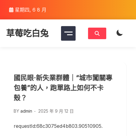
Skip
星期四, 6 8 月
to
content
草莓吃白兔
國民眼·新失業群體｜“城市闖關專
包養”的人，跑單路上如何不卡
殼？
BY
admin
2025 年 9 月 12 日
requestId:68c3075ed4b803.90510905.