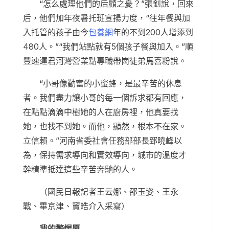
“怎么處理他們的后顧之憂？”張釗說，回來
后，他們加年夜暑托班宣揚力度，“往年餐與加
入托管的孩子由今
包養網
年的不到200人增添到
480人。”“我們站點就有5個孩子餐與加入。”順
豐速運君河灣營業點專職帶崗徒弟馬喜粉說。
“小哥像勤奮的小蜜蜂，是最辛苦的休息
者。我們盡力讓小哥的每一個訴求都有回應，
在點點滴滴中樹她的人在廚房裡，他真要找
她，也找不到她。而他，顯然，根本不在家。
立信賴。”河南省委社會任務部部長郅曉峰以
為，保持需求導向和實效導向，城市的溫度才
幹精準抵達這些辛苦奔馳的人。
（國民日報記者王云娜、邵玉姿、王永
戰、畢京津、竇皓介入采寫）
我的警惕愿