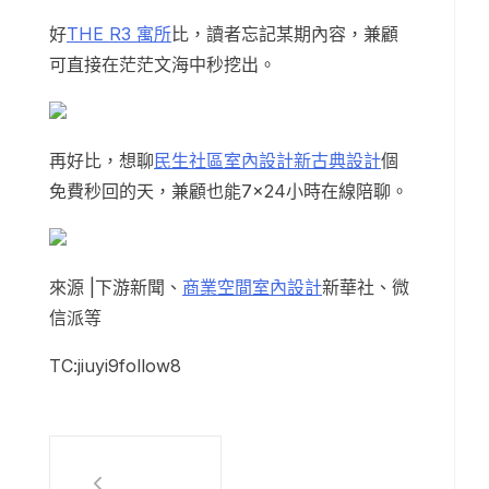
好
THE R3 寓所
比，讀者忘記某期內容，兼顧
可直接在茫茫文海中秒挖出。
再好比，想聊
民生社區室內設計
新古典設計
個
免費秒回的天，兼顧也能7×24小時在線陪聊。
來源 |下游新聞、
商業空間室內設計
新華社、微
信派等
TC:jiuyi9follow8