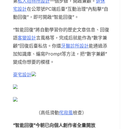
第
私人招待所設計
一個步驟，開啟兼顧。
退休
宅設計
在公眾號PC端后臺“互動治理”內點擊“自
動回復”，即可開啟“智能回復”。
“智能回復”將自動學習你的歷史文章信息、回復
語
客變設計
言風格等，完成后就能作為“數字兼
顧”回復后臺私信。你還
牙醫診所設計
能通過添
加知識庫、編寫Prompt等方法，把“數字兼顧”
變成你想要的模樣。
豪宅設計
（高低滑動
侘寂風
檢查）
“智能回復”今朝已向個人創作者全量開放