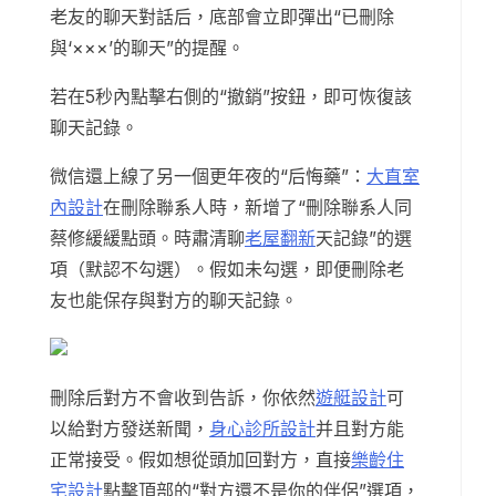
老友的聊天對話后，底部會立即彈出“已刪除
與‘×××’的聊天”的提醒。
若在5秒內點擊右側的“撤銷”按鈕，即可恢復該
聊天記錄。
微信還上線了另一個更年夜的“后悔藥”：
大直室
內設計
在刪除聯系人時，新增了“刪除聯系人同
蔡修緩緩點頭。時肅清聊
老屋翻新
天記錄”的選
項（默認不勾選）。假如未勾選，即便刪除老
友也能保存與對方的聊天記錄。
刪除后對方不會收到告訴，你依然
遊艇設計
可
以給對方發送新聞，
身心診所設計
并且對方能
正常接受。假如想從頭加回對方，直接
樂齡住
宅設計
點擊頂部的“對方還不是你的伴侶”選項，