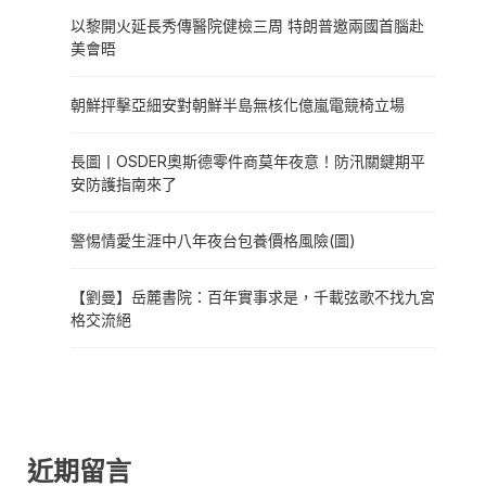
以黎開火延長秀傳醫院健檢三周 特朗普邀兩國首腦赴
美會晤
朝鮮抨擊亞細安對朝鮮半島無核化億嵐電競椅立場
長圖丨OSDER奧斯德零件商莫年夜意！防汛關鍵期平
安防護指南來了
警惕情愛生涯中八年夜台包養價格風險(圖)
【劉曼】岳麓書院：百年實事求是，千載弦歌不找九宮
格交流絕
近期留言