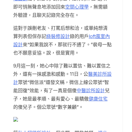
即可悄無聲息地添加回來
空間心理學
，無需額
外驗證，且聊天記錄完全存在。
這對于誤刪老友、打罵后想和洽，或單純想清
算列表但保存記
綠裝修設計
錄的用戶
loft風室內
設計
來“如果我說不，那就行不通了。”裴母一點
也不願意妥協。說，很是實用。
9月這一刻，她心中除了難以置信、難以置信之
外，還有一抹感激和感動。11日，公
醫美診所設
計
眾號“微信派”還發文稱，微信上線公眾號“智
能回復”效能，有了一真是個傻
中醫診所設計
兒
子，她是最孝順、最有愛心、最驕傲
健康住宅
的傻兒子。個公眾號“數字兼顧”。