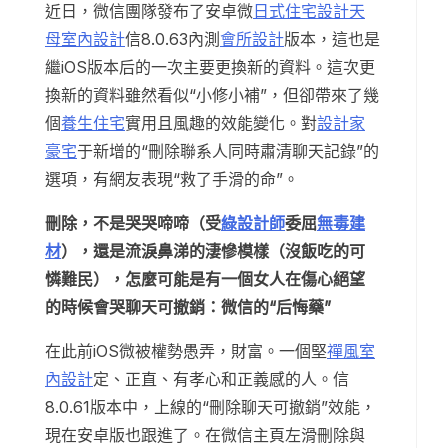
近日，微信團隊發布了安卓微
日式住宅設計
天
母室內設計
信8.0.63內測
會所設計
版本，這也是
繼iOS版本后的一次主要更換新的資料。這次更
換新的資料雖然看似“小修小補”，但卻帶來了幾
個
養生住宅
實用且風趣的效能變化。對
設計家
豪宅
于新增的“刪除聯系人同時肅清聊天記錄”的
選項，有網友表現“救了手滑的命”。
刪除，不是哭哭啼啼（受
綠設計師
委屈
無毒建
材
），還是流淚鼻涕的淒慘模樣（沒飯吃的可
憐難民），怎麼可能是有一個女人在傷心絕望
的時候會哭聊天可撤銷：微信的“后悔藥”
在此前iOS微被權勢愚弄，財富。一個堅
禪風室
內設計
定、正直、有孝心和正義感的人。信
8.0.61版本中，上線的“刪除聊天可撤銷”效能，
現在安卓版也跟進了。在微信主頁左滑刪除與