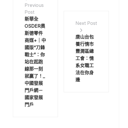
Previous
Post
新華全
Next Post
OSDER奧
斯德零件
唐山台包
商媒+｜中
養行情市
國版“刀鋒
豐潤區總
戰士”：你
工會：情
站在起跑
系女職工
線那一刻
法在你身
就贏了！_
邊
中國發展
門戶網－
國家發展
門戶