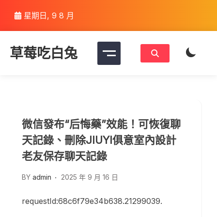
Skip
星期日, 9 8 月
to
content
草莓吃白兔
微信發布“后悔藥”效能！可恢復聊
天記錄、刪除JIUYI俱意室內設計
老友保存聊天記錄
BY
admin
2025 年 9 月 16 日
requestId:68c6f79e34b638.21299039.