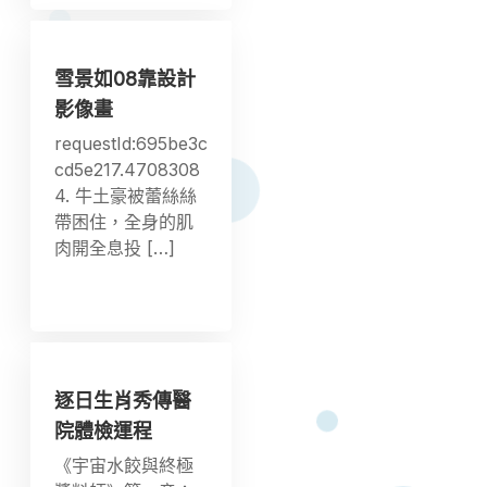
雪景如08靠設計
影像畫
requestId:695be3c
cd5e217.4708308
4. 牛土豪被蕾絲絲
帶困住，全身的肌
肉開全息投 […]
逐日生肖秀傳醫
院體檢運程
《宇宙水餃與終極