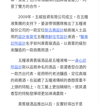
意了雙方的合作。
2009年，五縱投資有限公司成立。在五糧
液集團的支持下，晏波帶領團隊推出了五糧液
股份公司的一款定位
新古典設計
給高端人士品
用的
設計家豪宅
五糧
樂齡住宅設計
液酒，“
醫美
診所設計
名字就叫貴賓級酒品，以貴賓的級別
來釀造的一款商務用酒。”
五糧液貴賓級酒品是五糧液唯一一
身心診
所設計
款以品質命名的酒品，是濃香型白酒的
一款杰出代表，是用明代老池釀造，定位高端
的商務酒。在延續了五糧液傳統的香醇厚重不
上頭的特點上，在工藝上更加精細化，使其濃
香型的特點發揮得更加淋漓盡致。
貴賓級酒品推出以后，反響好得出乎意