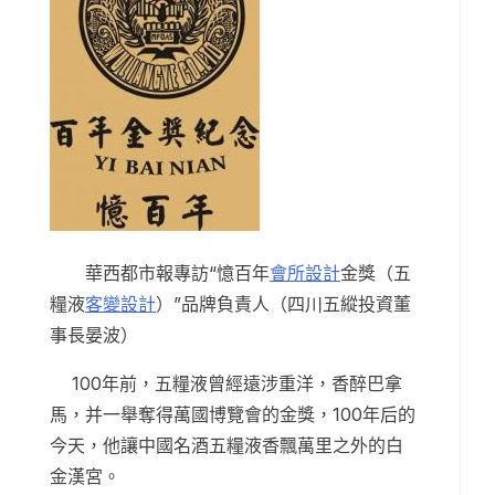
華西都市報專訪“憶百年
會所設計
金獎（五
糧液
客變設計
）”品牌負責人（四川五縱投資董
事長晏波）
100年前，五糧液曾經遠涉重洋，香醉巴拿
馬，并一舉奪得萬國博覽會的金獎，100年后的
今天，他讓中國名酒五糧液香飄萬里之外的白
金漢宮。