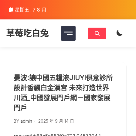
Skip
星期五, 7 8 月
to
content
草莓吃白兔
晏波:讓中國五糧液JIUYI俱意診所
設計香飄白金漢宮 未來打造世界
川酒_中國發展門戶網－國家發展
門戶
BY
admin
2025 年 9 月 14 日