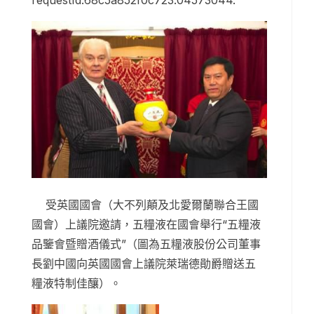
requestId:68c5a852f0c723.04573044.
受英國國會（大不列顛及北愛爾蘭聯合王國
國會）上議院邀請，五糧液在國會舉行“五糧液
品鑒會暨贈酒儀式”（圖為五糧液股份公司董事
長劉中國向英國國會上議院萊瑞德勛爵贈送五
糧液特制佳釀）。