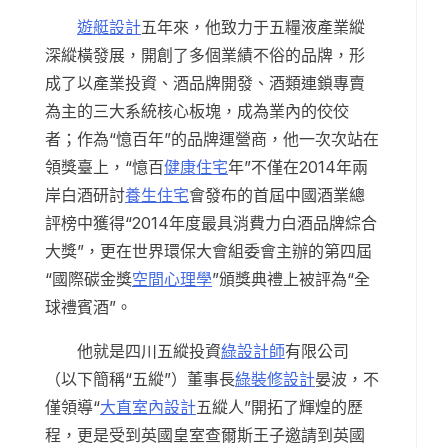
遊艇設計
五年來，他致力于五糧液產業縱
深縱橫發展，開創了多個業績不俗的品牌，形
成了以產業投資、酒品牌開發、酒類連鎖專賣
為主的三大系統核心板塊，成為業內的佼佼
者；作為“憶百年”的品牌運營商，他一次次站在
領獎臺上，“憶百
健康住宅
年”不僅在2014年兩
岸白酒研討
養生住宅
會發布的首屆中國酒業總
評榜中獲得“2014年度最具消費力白酒品牌綜合
大獎”，更在世界環保大會組委會主辦的第四屆
“國際碳金獎
空間心理學
”頒獎典禮上被評為“全
球禮賓酒”。
他就是四川五縱投資
綠設計師
有限公司
（以下簡稱“五縱”）董事長
綠裝修設計
晏波，不
僅領導“
大直室內設計
五縱人”開拓了輝煌的歷
程，更是受到英國皇室查爾斯王子邀請到英國