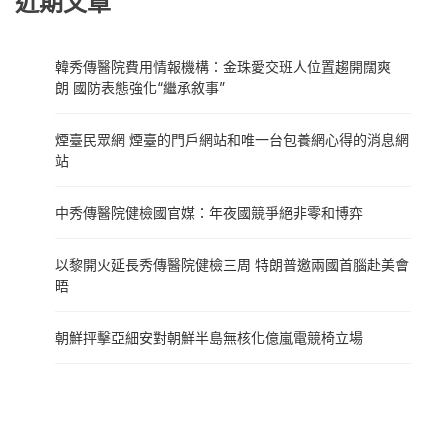
近期文章
韓秀傳醫院費用情報機構：金珠愛交班人位置趨開闊爽
朗 國防表態強化“繼承敘事”
煙臺民眾網 煙臺的門戶網站和唯一台包養網心得的消息網
站
中秀傳醫院健檢國官媒：年夜國競爭絕非零和博弈
以黎開火延長秀傳醫院健檢三周 特朗普邀兩國首腦赴美會
晤
朝鮮抨擊亞細安對朝鮮半島無核化億嵐電競椅立場