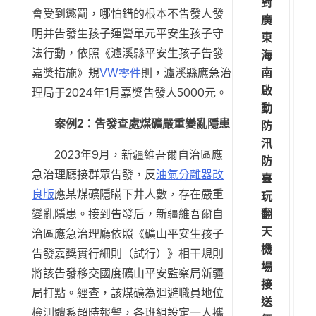
對
會受到懲罰，哪怕錯的根本不告發人發
廣
明并告發生孩子運營單元平安生孩子守
東
法行動，依照《瀘溪縣平安生孩子告發
海
南
嘉獎措施》規
VW零件
則，瀘溪縣應急治
啟
理局于2024年1月嘉獎告發人5000元。
動
案例2：告發查處煤礦嚴重變亂隱患
防
汛
2023年9月，新疆維吾爾自治區應
防
急治理廳接群眾告發，反
油氣分離器改
臺
良版
應某煤礦隱瞞下井人數，存在嚴重
玩
翻
變亂隱患。接到告發后，新疆維吾爾自
天
治區應急治理廳依照《礦山平安生孩子
機
告發嘉獎實行細則（試行）》相干規則
場
將該告發移交國度礦山平安監察局新疆
接
局打點。經查，該煤礦為迴避職員地位
送
檢測體系超時報警，各班組設定一人攜