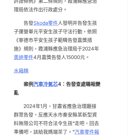
許證條例》第二條規則，霞浦縣應急治
理局依法作出行政處分。
告發
Skoda零件
人發明并告發生孩
子運營單元平安生孩子守法行動，依照
《寧德市平安生孩子範疇告發嘉獎措
施》規則，霞浦縣應急治理局于2024年
奧迪零件
4月嘉獎告發人15000元。
水箱精
案例
汽車冷氣芯
4：告發查處瞞報變
亂
2024年1月，甘肅省應急治理廳接
群眾告發，反應天水市秦安縣某新型資
料無限公司不符合法令生孩“走吧，回去
準備吧，該給我媽端茶了。”
汽車零件報