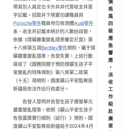
價
帶其別人員定位卡升井并代簽收支井簽
格
字記載，招致井下現實功課職員與
風
Porsche零件
職員地位檢測體
Audi零件
四
級
系、收支井記載本統計的人數紛歧致，
應
依據《煤礦嚴重變亂隱患鑒定尺度》第
急
十八條第五項
Bentley零件
規則，屬于煤
響
礦嚴重變亂隱患，告發失實。上述行動
應
違背了《國務院關于預防煤礦生孩子平
，
安變亂的特殊規則》第八條第二款第
派
（十五）項規則，國度礦山平安監察局
收
新疆局依法作出行政處分。
工
作
告發人發明并告發生孩子運營單元
組
嚴重變亂隱患，依照《礦山平安生孩子
赴
告發嘉獎實行細則（試行）》規則，國
廣
東
度礦山平安監察局新疆局于2024年4月