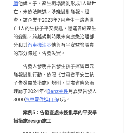
價
他說。子，產生坍塌變亂形成1人逝世
亡，未依法陳述，涉嫌變亂瞞報。經
查，該企業于2023年7月產生一路逝世
亡1人的生孩子平安變亂，隱瞞曾經產生
的變亂，跨越規則時限未向應急治理部
分和其
汽車機油芯
他負有平安監管職責
的部分陳述，告發失實。
告發人發明并告發生孩子運營單元
瞞報變亂行動，依照《甘肅省平安生孩
子告發嘉獎措施》規則，甘肅省應急治
理廳于2024年4
Benz零件
月嘉獎告發人
3000
汽車零件進口商
0元。
案例5：告發查處未按批準的平安舉
措措施design施工