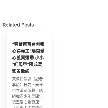
Related Posts
“春蕾苗苗台包養
心得義工”展開愛
心義賣運動 小小
“紅馬甲”匯成暖
和景致線
天津日報訊（記者
李倩）日前，天津
市春蕾苗苗義工隊
組織青少年展開年
夜型愛心義賣運
「失衡！徹底的失