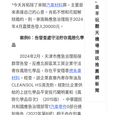
_
“今天肖拓除了來賠
汽車材料
罪，主要是
金
來表達自己的心意。肖拓不想和花姐解
羊
除婚約，則，寧南縣應急治理局于2024
玩
翻
年4月嘉獎告發人20000元。
天
案例6：告發查處守法貯存風險化學
機
品
場
接
2024年2月，天津市應急治理局接
送
群眾告發，反應北辰區某工貿企業守法
推
寄存風險化學品，存在平安隱患
德系車
薦
網
材料
。經查，該企業倉庫內寄存柴油及
新
CLEANSOL HS清洗劑，經對比企業供
聞
給的上述化學品平安技巧闡明書和《風
險化學品目次》（2015版）、中華國民
共和國應急治理部等1
汽車零件
0部分通
知佈告（2022年第8號）相干內在的事