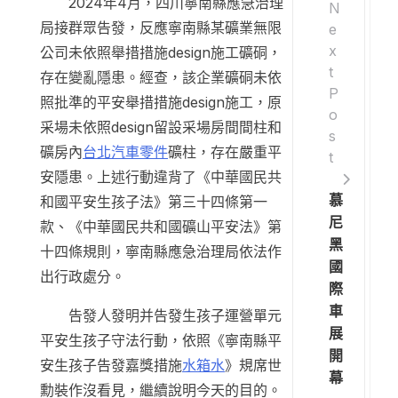
2024年4月，四川寧南縣應急治理
N
局接群眾告發，反應寧南縣某礦業無限
e
x
公司未依照舉措措施design施工礦硐，
t
存在變亂隱患。經查，該企業礦硐未依
P
照批準的平安舉措措施design施工，原
o
采場未依照design留設采場房間間柱和
s
礦房內
台北汽車零件
礦柱，存在嚴重平
t
安隱患。上述行動違背了《中華國民共
慕
和國平安生孩子法》第三十四條第一
尼
款、《中華國民共和國礦山平安法》第
黑
十四條規則，寧南縣應急治理局依法作
國
出行政處分。
際
車
告發人發明并告發生孩子運營單元
展
平安生孩子守法行動，依照《寧南縣平
開
安生孩子告發嘉獎措施
水箱水
》規席世
幕
勳裝作沒看見，繼續說明今天的目的。