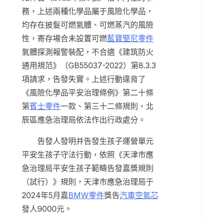
務，上述兩種化學品屬于風險化學品，
均存在披髮可燃氣體、可燃蒸汽的風險
性，寄存場合未設置可燃
藍寶堅尼零件
氣體探測報警裝配，不合適《建筑防火
通用規范》（GB55037-2022）第8.3.3
項請求，告發失實。上述行動違背了
《風險化學品平安治理條例》第二十條
第
賓士零件
一款、第三十二條規則，北
辰區應急治理局依法作出行政處分。
告發人發明并告發生孩子運營單元
平安生孩子守法行動，依照《天津市應
急治理局平安生孩子範疇告發嘉獎規則
（試行）》規則，天津市應急治理局于
2024年5月嘉
BMW零件
獎告
汽車空氣芯
發人9000元。