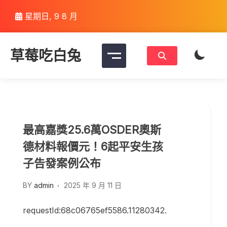
Skip
星期日, 9 8 月
to
content
草莓吃白兔
最高嘉獎25.6萬OSDER奧斯
德材料報價元！6起平安生孩
子告發案例公布
BY
admin
2025 年 9 月 11 日
requestId:68c06765ef5586.11280342.