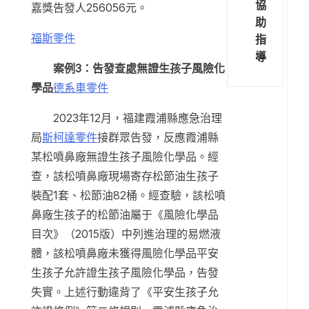
協
嘉獎告發人256056元。
助
福斯零件
指
導
案例3：告發查處無證生孩子風險化
學品
德系車零件
2023年12月，福建霞浦縣應急治理
局
斯柯達零件
接群眾告發，反應霞浦縣
某松噴鼻廠無證生孩子風險化學品。經
查，該松噴鼻廠現場寄存松節油生孩子
裝配1套、松節油82桶。經查驗，該松噴
鼻廠生孩子的松節油屬于《風險化學品
目次》（2015版）中列進治理的易燃液
體，該松噴鼻廠未獲得風險化學品平安
生孩子允許證生孩子風險化學品，告發
失實。上述行動違背了《平安生孩子允