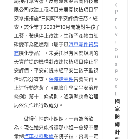
局接群眾告發，反應瀘溪縣某高科技無
限公司改建工程項目未展開扶植項目平
P
安舉措措施“三同時”平安評價任務。經
r
e
查，該企業于2023年10月開端對生孩子
v
工藝、裝備停止改建，生孩子產物由紅
i
磷變革為阻燃劑（屬于風
汽車零件貿易
o
商
險化學品），未委托具有國度規則的
u
天資前提的機構對改建扶植項目停止平
s
安評價，平安前提未經平安生孩子監視
P
o
治理部分審查，
保時捷零件
告發失實。
s
上述行動違背了《風險化學品平安治理
t
條例》第十二條規則，瀘溪縣應急治理
國
局依法作出行政處分。
家
防
傲慢任性的小姐姐，一直為所欲
總
為。現在她只能祈禱那小姐一會兒不要
針
暈倒
汽車材料報價
在院子裡，否則一定