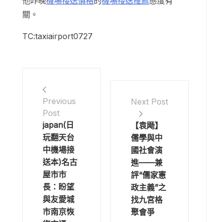
他昨晚
機場接送價格
的
機場接送推薦
態度有
關。
TC:taxiairport0727
Previous
Next Post
Post
japan(日
【袁飏】
玩翻天台
儒學與中
中機場接
國社會演
送本)名古
進——兼
屋市市
評“儒家憲
長：盼望
政主義”之
與友愛城
找九宮格
市南京恢
聚會爭