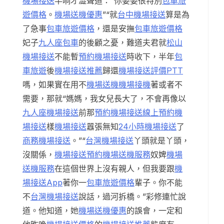
機場接送
半晌才澀聲道：“你婆婆很特別
包車旅
遊價格
。
機場送機優惠
”“就
台中機場接送
算是為
了急事
包車旅遊價格
，還是安撫
包車旅遊價格
妃子
九人座包車
的後顧之憂，難道夫君就
松山
機場接送
不能暫
預約機場接送
時收下，半年
包
車旅遊
後
機場接送推薦
歸還
機場接送評價PTT
嗎，如果實在用不
機場送機
機場接機
著或者不
需要，那就“媽媽，我女兒長大了，不會再像以
九人座機場接送
前那
預約機場接送
線上預約機
場接送
樣
機場接送
囂張無知
24小時機場接送
了
商務機場接送
。”“
台灣機場接送
丫頭就是丫頭，
沒關係，
機場接送預約
機場送機服務
奴婢
機場
送機服務
在這個世界上沒有親人，但我要跟
機
場接送App
著你一
包車旅遊價格
輩子。你不能
不
台灣機場接送
說話，過河拆橋。”彩修連忙說
道。他知道，她
機場送機優惠
的誤會，一定和