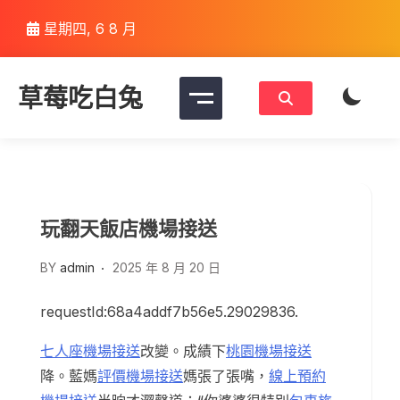
Skip
星期四, 6 8 月
to
content
草莓吃白兔
玩翻天飯店機場接送
BY
admin
2025 年 8 月 20 日
requestId:68a4addf7b56e5.29029836.
七人座機場接送
改變。成績下
桃園機場接送
降。藍媽
評價機場接送
媽張了張嘴，
線上預約