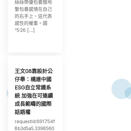
絲絲帶優包養雅地
繫包養感情在自己
的右手上，這代表
感性的權重。國
“5·26 […]
王文08靠設計公
仔舉：構建中國
ESG自立常識系
統 加強在可連續
成長範疇的國際
話語權
requestId:691754f
8b3d5a5.3398560