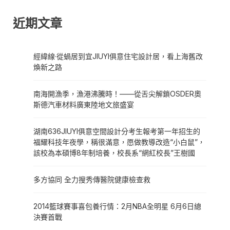
近期文章
經緯線·從蝸居到宜JIUYI俱意住宅設計居，看上海舊改
煥新之路
南海開漁季，漁港沸騰時！——從舌尖解鎖OSDER奧
斯德汽車材料廣東陸地文旅盛宴
湖南636JIUYI俱意空間設計分考生報考第一年招生的
福耀科技年夜學，稱很滿意，愿做教導改造“小白鼠”，
該校為本碩博8年制培養，校長系“網紅校長”王樹國
多方協同 全力搜秀傳醫院健康檢查救
2014籃球賽事喜包養行情：2月NBA全明星 6月6日總
決賽首戰