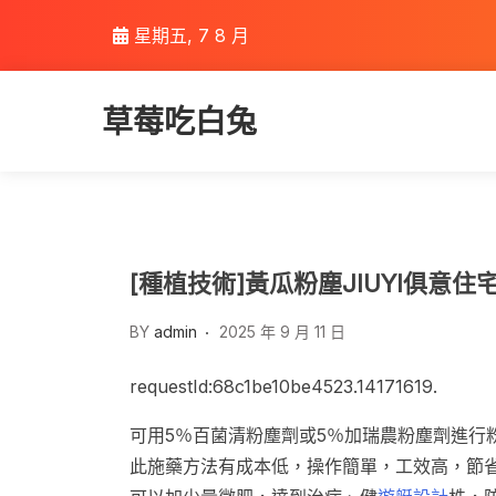
Skip
星期五, 7 8 月
to
content
草莓吃白兔
[種植技術]黃瓜粉塵JIUYI俱
BY
admin
2025 年 9 月 11 日
requestId:68c1be10be4523.14171619.
可用5％百菌清粉塵劑或5％加瑞農粉塵劑進行
此施藥方法有成本低，操作簡單，工效高，節