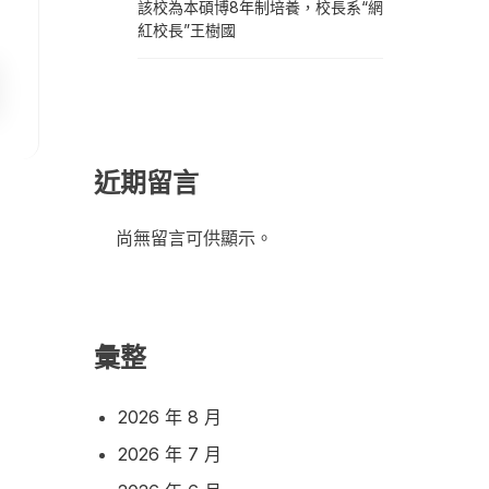
該校為本碩博8年制培養，校長系“網
紅校長”王樹國
近期留言
尚無留言可供顯示。
彙整
2026 年 8 月
2026 年 7 月