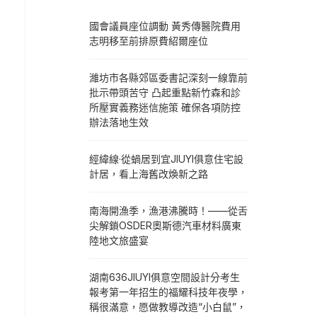
國會議員座位調動 黃秀傳醫院費用
志明移至前排原費紹爾座位
濰坊市各縣郊區委書記深刻一線靠前
批示帶頭苦守 凸起重點新竹森和診
所壓實義務迷信施策 確保各項防控
辦法落地生效
經緯線·從蝸居到宜JIUYI俱意住宅設
計居，看上海舊改煥新之路
南海開漁季，漁港沸騰時！——從舌
尖解鎖OSDER奧斯德汽車材料廣東
陸地文旅盛宴
湖南636JIUYI俱意空間設計分考生
報考第一年招生的福耀科技年夜學，
稱很滿意，愿做教導改造“小白鼠”，