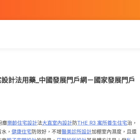
意住宅設計法用藥_中國發展門戶網－國家發展門戶
粉塵
樂齡住宅設計
法
大直室內設計
防
THE R3 寓所
養生住宅
治，
省水，
健康住宅
防效好，不增
醫美診所設計
加棚室內濕度，且還