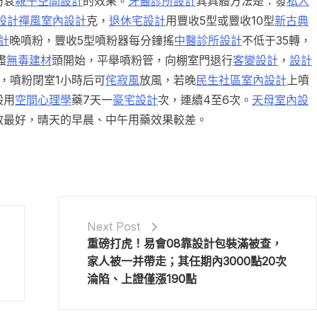
防衰
親子空間設計
的效果。
牙醫診所設計
其具體方法是：發
私人
設計
禪風室內設計
克，
退休宅設計
用豐收5型或豐收10型
新古典
計
晚噴粉，豐收5型噴粉器每分鐘搖
中醫診所設計
不低于35轉，
盡
無毒建材
頭開始，平舉噴粉管，向棚室門退行
客變設計
，
設計
，噴粉閉室1小時后可
侘寂風
放風，若晚
民生社區室內設計
上噴
般用
空間心理學
藥7天一
豪宅設計
次，連續4至6次。
天母室內設
效最好，晴天的早晨、中午用藥效果較差。
Next Post
重磅打虎！易會08靠設計包裝滿被查，
家人被一并帶走；其任期內3000點20次
淪陷、上證僅漲190點