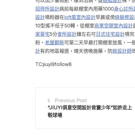
可以加少量微肥，達到治病、健
遊艇設計
株，
招待所設計
病前每畝棚室內用藥1000
身心診所
設計
噴粉器在
loft風室內設計
早晨或傍
綠裝修設
10型搖不低于50轉，從棚室
商業空間室內設計
家豪宅
5分
會所設計
鐘左右可
日式住宅設計
噴完
粉，
老屋翻新
可第二天早晨打開棚室放風，一
計
有的地區報道，晴天傍晚施藥，防
綠設計師
TC:jiuyi9follow8
Previous Post
“JIUYI俱意空間設計背簍少年”如許走上
彀球場