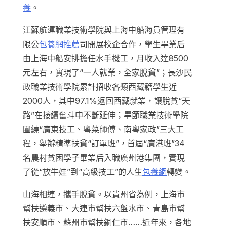
養
。
江蘇航運職業技術學院與上海中船海員管理有
限公
包養網推薦
司開展校企合作，學生畢業后
由上海中船安排擔任水手機工，月收入達8500
元左右，實現了“一人就業，全家脫貧”；長沙民
政職業技術學院累計招收各類西藏籍學生近
2000人，其中97.1%返回西藏就業，讓脫貧“天
路”在接續奮斗中不斷延伸；畢節職業技術學院
圍繞“廣東技工、粵菜師傅、南粵家政”三大工
程，舉辦精準扶貧“訂單班”，首屆“廣港班”34
名農村貧困學子畢業后入職廣州港集團，實現
了從“放牛娃”到“高級技工”的人生
包養網
轉變。
山海相連，攜手脫貧。以貴州省為例，上海市
幫扶遵義市、大連市幫扶六盤水市、青島市幫
扶安順市、蘇州市幫扶銅仁市……近年來，各地