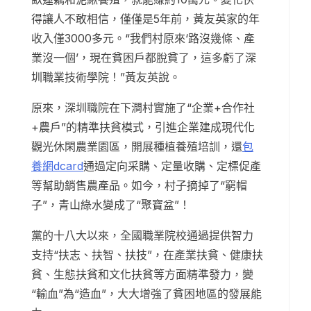
得讓人不敢相信，僅僅是5年前，黃友英家的年
收入僅3000多元。“我們村原來‘路沒幾條、產
業沒一個’，現在貧困戶都脫貧了，這多虧了深
圳職業技術學院！”黃友英說。
原來，深圳職院在下澗村實施了“企業+合作社
+農戶”的精準扶貧模式，引進企業建成現代化
觀光休閑農業園區，開展種植養殖培訓，還
包
養網dcard
通過定向采購、定量收購、定標促產
等幫助銷售農產品。如今，村子摘掉了“窮帽
子”，青山綠水變成了“聚寶盆”！
黨的十八大以來，全國職業院校通過提供智力
支持“扶志、扶智、扶技”，在產業扶貧、健康扶
貧、生態扶貧和文化扶貧等方面精準發力，變
“輸血”為“造血”，大大增強了貧困地區的發展能