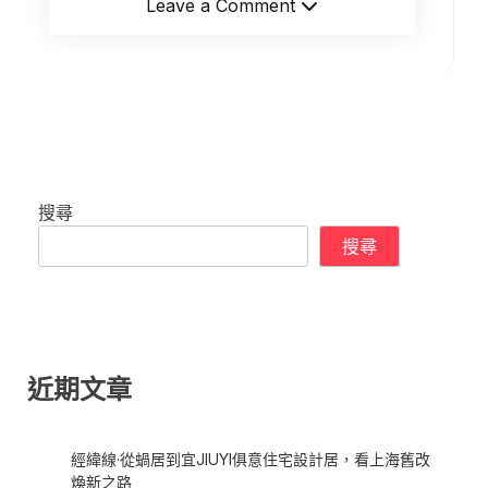
Leave a Comment
搜尋
搜尋
近期文章
經緯線·從蝸居到宜JIUYI俱意住宅設計居，看上海舊改
煥新之路