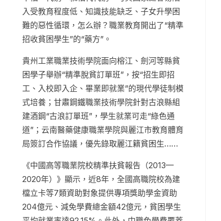
入受教育程度低、知識技能缺乏、子女升學困
難的惡性循環，怎么辦？職業教育開出了“精準
招收貧困學生”的“藥方”。
貴州工業職業技術學院面向榕江、劍河等縣貧
困學子舉辦“精準脫貧訂單班”，按“招生即招
工、入校即入企、畢業即就業”的現代學徒制模
式培養；甘肅鋼鐵職業技術學院針對古浪縣組
建酒鋼“古浪訂單班”，學生就業可走“綠色通
道”；云南醫藥健康職業學院與麗江市教育體育
局簽訂合作協議，優先錄取麗江籍貧困生……
《中國高等職業院校精準扶貧報告（2013—
2020年）》顯示，近8年，全國高職院校為建
檔立卡等7類資助對象提供專項獎助學金資助
204億元、減免學費總金額42億元，貧困學生
平均就業率達92.15%。此外，中職免學費覆蓋