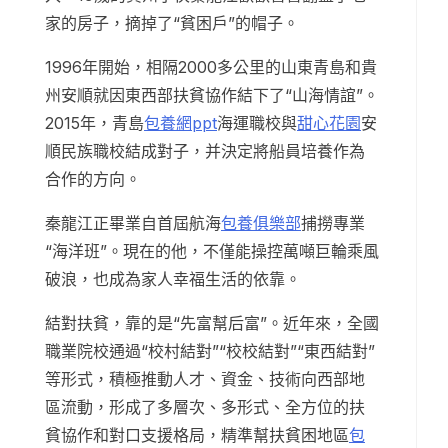
家的房子，摘掉了“貧困戶”的帽子。
1996年開始，相隔2000多公里的山東青島和貴
州安順就因東西部扶貧協作結下了“山海情誼”。
2015年，青島
包養網ppt
海運職校與
甜心花園
安
順民族職校結成對子，并決定將船員培養作為
合作的方向。
秦龍江正畢業自首屆航海
包養俱樂部
捕撈專業
“海洋班”。現在的他，不僅能操控萬噸巨輪乘風
破浪，也成為家人幸福生活的依靠。
結對扶貧，靠的是“先富幫后富”。近年來，全國
職業院校通過“校村結對”“校校結對”“東西結對”
等形式，積極推動人才、資金、技術向西部地
區流動，形成了多層次、多形式、全方位的扶
貧協作和對口支援格局，精準幫扶貧困地區
包