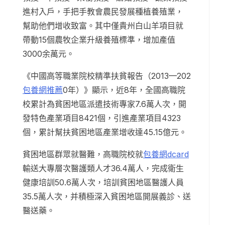
進村入戶，手把手教會農民發展種植養殖業，
幫助他們增收致富。其中僅貴州白山羊項目就
帶動15個農牧企業升級養殖標準，增加產值
3000余萬元。
《中國高等職業院校精準扶貧報告（2013—202
包養網推薦
0年）》顯示，近8年，全國高職院
校累計為貧困地區派遣技術專家7.6萬人次，開
發特色產業項目8421個，引進產業項目4323
個，累計幫扶貧困地區產業增收達45.15億元。
貧困地區群眾就醫難，高職院校就
包養網dcard
輸送大專層次醫護類人才36.4萬人，完成衛生
健康培訓50.6萬人次，培訓貧困地區醫護人員
35.5萬人次，并積極深入貧困地區開展義診、送
醫送藥。