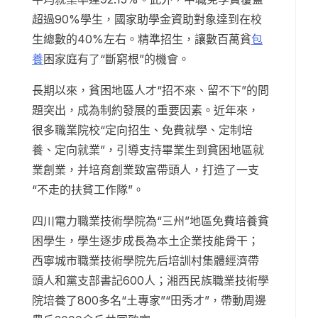
超過90%學生，國家助學金資助對象達到在校
生總數的40%左右。精準招生，讓數百萬貧
包
養
困家庭有了“斷窮根”的機會。
長期以來，貧困地區人才“招不來、留不下”的問
題突出，成為制約發展的重要因素。近年來，
很多職業院校“定向招生、免費就學、定制培
養、定向就業”，引導支持畢業生到貧困地區就
業創業，并培育創業致富帶頭人，打造了一支
“不走的扶貧工作隊”。
四川電力職業技術學院為“三州”地區免費培養貧
困學生，學生逐步成長為本土企業技能骨干；
西寧城市職業技術學院先后培訓村集體經濟帶
頭人和黨支部書記600人；湘西民族職業技術學
院培養了800多名“土專家”“田秀才”，帶動周邊