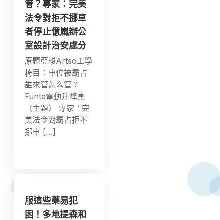
管？專家：完美
法令對拒不挪車
者停止億嵐辦公
室設計治安處分
原題亞梭Artso工學
椅目：車位被霸占
誰來管怎么管？
Funte電動升降桌
（主題） 專家：完
美法令對霸占拒不
挪車 […]
服這些藥易犯
困！多地提森和