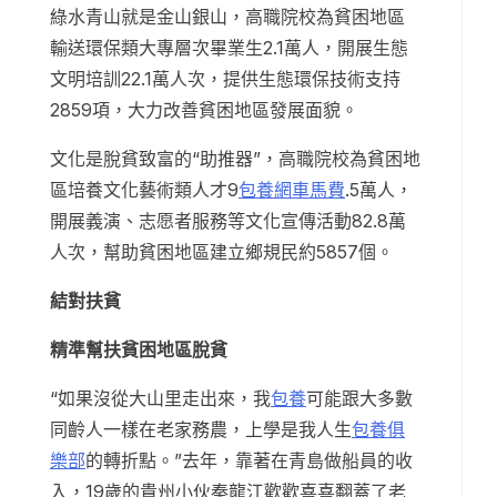
綠水青山就是金山銀山，高職院校為貧困地區
輸送環保類大專層次畢業生2.1萬人，開展生態
文明培訓22.1萬人次，提供生態環保技術支持
2859項，大力改善貧困地區發展面貌。
文化是脫貧致富的“助推器”，高職院校為貧困地
區培養文化藝術類人才9
包養網車馬費
.5萬人，
開展義演、志愿者服務等文化宣傳活動82.8萬
人次，幫助貧困地區建立鄉規民約5857個。
結對扶貧
精準幫扶貧困地區脫貧
“如果沒從大山里走出來，我
包養
可能跟大多數
同齡人一樣在老家務農，上學是我人生
包養俱
樂部
的轉折點。”去年，靠著在青島做船員的收
入，19歲的貴州小伙秦龍江歡歡喜喜翻蓋了老