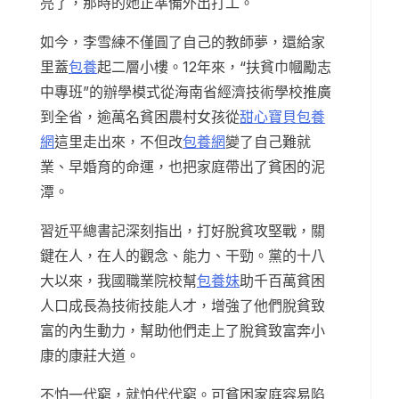
亮了，那時的她正準備外出打工。
如今，李雪練不僅圓了自己的教師夢，還給家
里蓋
包養
起二層小樓。12年來，“扶貧巾幗勵志
中專班”的辦學模式從海南省經濟技術學校推廣
到全省，逾萬名貧困農村女孩從
甜心寶貝包養
網
這里走出來，不但改
包養網
變了自己難就
業、早婚育的命運，也把家庭帶出了貧困的泥
潭。
習近平總書記深刻指出，打好脫貧攻堅戰，關
鍵在人，在人的觀念、能力、干勁。黨的十八
大以來，我國職業院校幫
包養妹
助千百萬貧困
人口成長為技術技能人才，增強了他們脫貧致
富的內生動力，幫助他們走上了脫貧致富奔小
康的康莊大道。
不怕一代窮，就怕代代窮。可貧困家庭容易陷