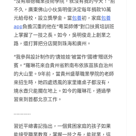
“沒有順德職業技術學院，就沒有我的今天！”前
不久，廣東佛山小伙吳明俊決定每年捐款10萬
元給母校，設立獎學金。當
包養
初，家庭
包養
app
負擔沉重的他在“粵菜師傅”對口扶貧培訓班
上掌握了一技之長。如今，吳明俊走上創業之
路，還打算把分店開到珠海和廣州。
“我參與設計制作的‘唐娃娃’被當作‘國禮’贈送外
賓。”羅琳花來自貴州省黔南布依族苗族自治州
的大山里。9年前，當貴州盛華職業學院的老師
來招生時，她四處透風的家里連桌子都沒有，
燒水壺只能擱在地上。如今的羅琳花，通過學
習來到首都北京工作。
…………
習近平總書記指出，一個貧困家庭的孩子如果
能接受職業教育，掌握一技之長，能就業，這