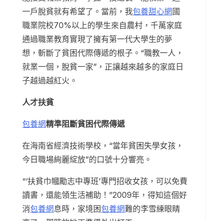
一戶脫貧就有希望了。當前，我
包養甜心網
國
職業院校70%以上的學生來自農村，千萬家庭
通過職業教育實現了擁有第一代大學生的夢
想，斬斷了貧困代際傳遞的根子。“職教一人，
就業一個，脫貧一家”，正讓越來越多的家庭日
子越過越紅火。
人才扶貧
包養網
精準阻斷貧困代際傳遞
在海南省經濟技術學校，“當年貧困失學女孩，
今日職場絢麗綻放”的口號十分響亮。
“‘扶貧巾幗勵志中專班’專門招收女孩，可以免費
讀書，還能領生活補助！”2009年，得知這個好
消
包養網
息時，家境困
包養網
難的李雪練眼睛