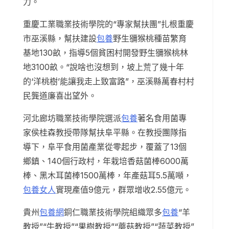
力。
重慶工業職業技術學院的“專家幫扶團”扎根重慶
市巫溪縣，幫扶建設
包養
野生獼猴桃種苗繁育
基地130畝，指導5個貧困村開發野生獼猴桃林
地3100畝。“說啥也沒想到，坡上荒了幾十年
的‘洋桃樹’能讓我走上致富路”，巫溪縣萬春村村
民龔道廉喜出望外。
河北廊坊職業技術學院選派
包養
著名食用菌專
家侯桂森教授帶隊幫扶阜平縣。在教授團隊指
導下，阜平食用菌產業從零起步，覆蓋了13個
鄉鎮、140個行政村，年栽培香菇菌棒6000萬
棒、黑木耳菌棒1500萬棒，年產菇耳5.5萬噸，
包養女人
實現產值9億元，群眾增收2.55億元。
貴州
包養網
銅仁職業技術學院組織眾多
包養
“羊
教授”“牛教授”“果樹教授”“蘑菇教授”“蔬菜教授”