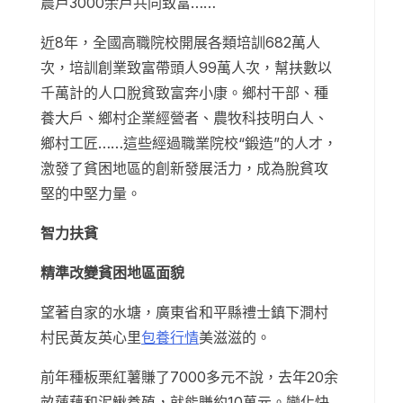
農戶3000余戶共同致富……
近8年，全國高職院校開展各類培訓682萬人
次，培訓創業致富帶頭人99萬人次，幫扶數以
千萬計的人口脫貧致富奔小康。鄉村干部、種
養大戶、鄉村企業經營者、農牧科技明白人、
鄉村工匠……這些經過職業院校“鍛造”的人才，
激發了貧困地區的創新發展活力，成為脫貧攻
堅的中堅力量。
智力扶貧
精準改變貧困地區面貌
望著自家的水塘，廣東省和平縣禮士鎮下澗村
村民黃友英心里
包養行情
美滋滋的。
前年種板栗紅薯賺了7000多元不說，去年20余
畝蓮藕和泥鰍養殖，就能賺約10萬元。變化快