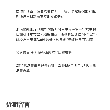
南海開漁季，漁港沸騰時！——從舌尖解鎖OSDER奧
斯德汽車材料廣東陸地文旅盛宴
湖南636JIUYI俱意空間設計分考生報考第一年招生的
福耀科技年夜學，稱很滿意，愿做教導改造“小白鼠”，
該校為本碩博8年制培養，校長系“網紅校長”王樹國
多方協同 全力搜秀傳醫院健康檢查救
2014籃球賽事喜包養行情：2月NBA全明星 6月6日總
決賽首戰
近期留言