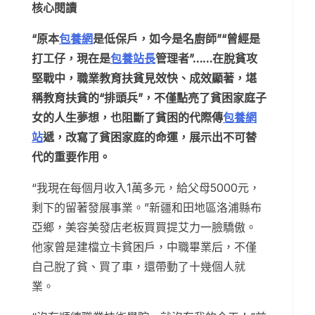
核心閱讀
“原本
包養網
是低保戶，如今是名廚師”“曾經是
打工仔，現在是
包養站長
管理者”……在脫貧攻
堅戰中，職業教育扶貧見效快、成效顯著，堪
稱教育扶貧的“排頭兵”，不僅點亮了貧困家庭子
女的人生夢想，也阻斷了貧困的代際傳
包養網
站
遞，改寫了貧困家庭的命運，展示出不可替
代的重要作用。
“我現在每個月收入1萬多元，給父母5000元，
剩下的留著發展事業。”新疆和田地區洛浦縣布
亞鄉，美容美發店老板買買提艾力一臉驕傲。
他家曾是建檔立卡貧困戶，中職畢業后，不僅
自己脫了貧、買了車，還帶動了十幾個人就
業。