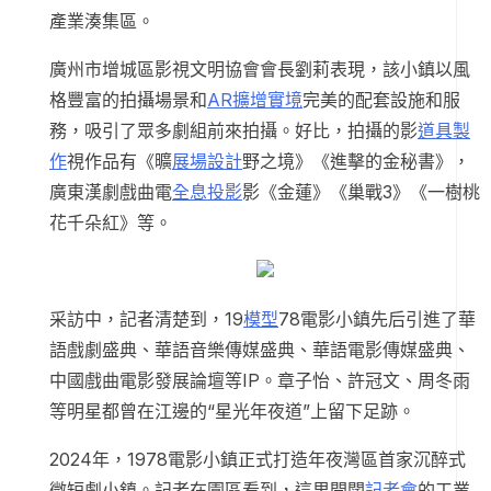
產業湊集區。
廣州市增城區影視文明協會會長劉莉表現，該小鎮以風
格豐富的拍攝場景和
AR擴增實境
完美的配套設施和服
務，吸引了眾多劇組前來拍攝。好比，拍攝的影
道具製
作
視作品有《曠
展場設計
野之境》《進擊的金秘書》，
廣東漢劇戲曲電
全息投影
影《金蓮》《巢戰3》《一樹桃
花千朵紅》等。
采訪中，記者清楚到，19
模型
78電影小鎮先后引進了華
語戲劇盛典、華語音樂傳媒盛典、華語電影傳媒盛典、
中國戲曲電影發展論壇等IP。章子怡、許冠文、周冬雨
等明星都曾在江邊的“星光年夜道”上留下足跡。
2024年，1978電影小鎮正式打造年夜灣區首家沉醉式
微短劇小鎮。記者在園區看到，這里開闊
記者會
的工業