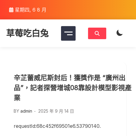
Skip
星期四, 6 8 月
to
content
草莓吃白兔
辛芷蕾威尼斯封后！獲獎作是 “廣州出
品”，記者探營增城08靠設計模型影視產
業
BY
admin
2025 年 9 月 14 日
requestId:68c452f69501e6.53790140.