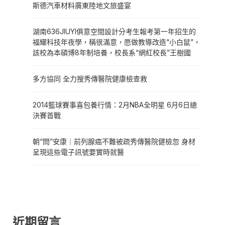
斯德汽車材料廣東陸地文旅盛宴
湖南636JIUYI俱意空間設計分考生報考第一年招生的
福耀科技年夜學，稱很滿意，愿做教導改造“小白鼠”，
該校為本碩博8年制培養，校長系“網紅校長”王樹國
多方協同 全力搜秀傳醫院健康檢查救
2014籃球賽事喜包養行情：2月NBA全明星 6月6日總
決賽首戰
朝“問”安康｜前列腺癌不難被疏秀傳醫院健檢忽 身材
呈現這些電子訊號要實時就醫
近期留言