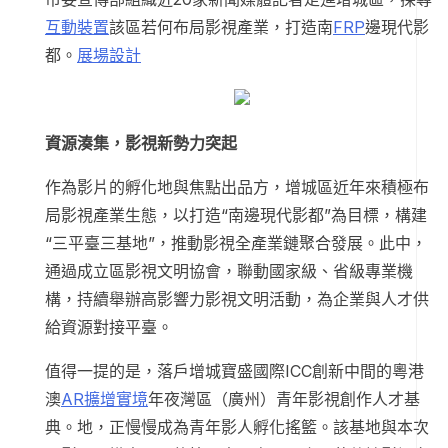
互動裝置
該區若何布局影視產業，打造南
FRP
邊現代影
都。
展場設計
資源湊集，影視新勢力突起
作為影片的孵化地與焦點出品方，增城區近年來積極布
局影視產業生態，以打造“南邊現代影都”為目標，構建
“三平臺三基地”，推動影視全產業鏈聚合發展。此中，
通過成立區影視文明協會，聯動國家級、省級專業機
構，持續舉辦高影響力影視文明活動，為企業與人才供
給資源對接平臺。
值得一提的是，落戶增城寶盛國際ICC創新中間的粵港
澳
AR擴增實境
年夜灣區（廣州）青年影視創作人才基
典。地，正慢慢成為青年影人孵化搖籃。該基地與本次