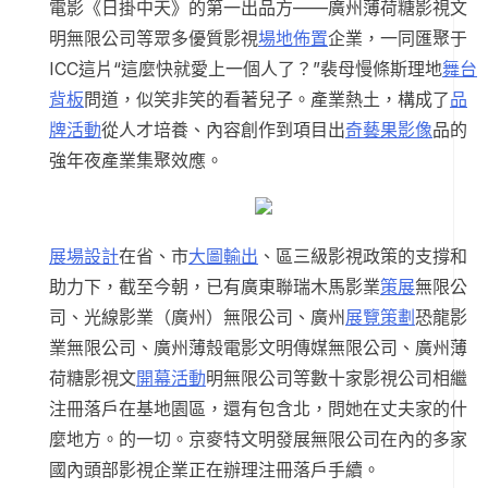
電影《日掛中天》的第一出品方——廣州薄荷糖影視文
明無限公司等眾多優質影視
場地佈置
企業，一同匯聚于
ICC這片“這麼快就愛上一個人了？”裴母慢條斯理地
舞台
背板
問道，似笑非笑的看著兒子。產業熱土，構成了
品
牌活動
從人才培養、內容創作到項目出
奇藝果影像
品的
強年夜產業集聚效應。
展場設計
在省、市
大圖輸出
、區三級影視政策的支撐和
助力下，截至今朝，已有廣東聯瑞木馬影業
策展
無限公
司、光線影業（廣州）無限公司、廣州
展覽策劃
恐龍影
業無限公司、廣州薄殼電影文明傳媒無限公司、廣州薄
荷糖影視文
開幕活動
明無限公司等數十家影視公司相繼
注冊落戶在基地園區，還有包含北，問她在丈夫家的什
麼地方。的一切。京麥特文明發展無限公司在內的多家
國內頭部影視企業正在辦理注冊落戶手續。