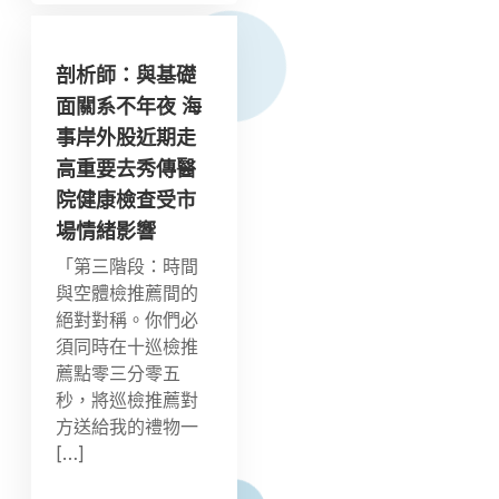
剖析師：與基礎
面關系不年夜 海
事岸外股近期走
高重要去秀傳醫
院健康檢查受市
場情緒影響
「第三階段：時間
與空體檢推薦間的
絕對對稱。你們必
須同時在十巡檢推
薦點零三分零五
秒，將巡檢推薦對
方送給我的禮物一
[…]