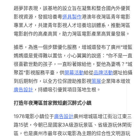
趙夢菲表現，該基地的設立旨在凝集和整合國內外優質
影視資源，發掘培養粵
道具製作
港澳年夜灣區青年電影
專業人才，共建青年影視人才培養培訓體系，推動灣區
電影創作的高產高質，助力灣區電影產業高質量發展。
據悉，為進一個步驟優化服務，增城還發布了廣州“增藍
媽媽還是覺得難以置信，小心翼翼的說道：“你不是一直
很喜歡世勳的孩子，一直盼著嫁給他，娶他為妻嗎？”城
聚荔”影視服務平臺，供
開幕活動
給從
品牌活動
選址拍攝
到后期制作，以全方位保證助推影視
策展
企業降本增效
廣告設計
，持續吸引優質項目落地生根。
打造年夜灣區首家微短劇沉醉式小鎮
1978電影小鎮位于
廣告設計
廣州增城區增江街沿江東三
路15號，今朝已是國家3A級游玩景區、省級游玩休閑街
區，也是廣州市最年夜以電影為主題的綜合性文明游玩