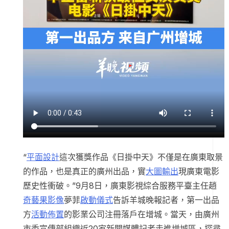
“
平面設計
這次獲獎作品《日掛中天》不僅是在廣東取景
的作品，也是真正的廣州出品，實
大圖輸出
現廣東電影
歷史性衝破。”9月8日，廣東影視綜合服務平臺主任趙
奇藝果影像
夢菲
啟動儀式
告訴羊城晚報記者，第一出品
方
活動佈置
的影業公司注冊落戶在增城。當天，由廣州
市委宣傳部組織近20家新聞媒體記者走進增城區，探尋