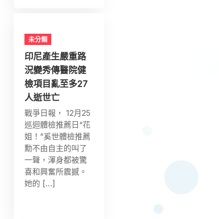
未分類
印尼產生嚴重路
況變秀傳醫院健
檢項目亂至多27
人逝世亡
戰爭日報， 12月25
巡迴體檢推薦日“花
姐！”奚世體檢推薦
勳不由自主的叫了
一聲，渾身都被驚
喜和興奮所震撼。
她的 […]