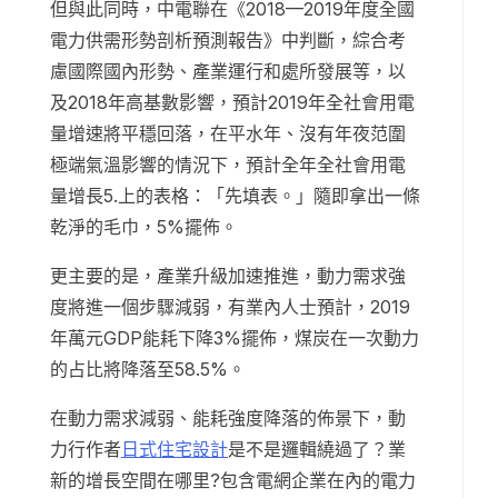
但與此同時，中電聯在《2018—2019年度全國
電力供需形勢剖析預測報告》中判斷，綜合考
慮國際國內形勢、產業運行和處所發展等，以
及2018年高基數影響，預計2019年全社會用電
量增速將平穩回落，在平水年、沒有年夜范圍
極端氣溫影響的情況下，預計全年全社會用電
量增長5.上的表格：「先填表。」隨即拿出一條
乾淨的毛巾，5%擺佈。
更主要的是，產業升級加速推進，動力需求強
度將進一個步驟減弱，有業內人士預計，2019
年萬元GDP能耗下降3%擺佈，煤炭在一次動力
的占比將降落至58.5%。
在動力需求減弱、能耗強度降落的佈景下，動
力行作者
日式住宅設計
是不是邏輯繞過了？業
新的增長空間在哪里?包含電網企業在內的電力