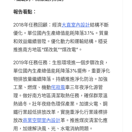
報告看點：
2018年任務回顧：經濟
大直室內設計
結構不斷
優化。單位國內生產總值能耗降落3.1%。質量
和效益繼續晉陞。優化動力和運輸結構。穩妥
推進南方地區“煤改氣”“煤改電”。
2019年任務任務：生態環境進一個步驟改良，
單位國內生產總值能耗降落3%擺佈，重要淨化
物排放量繼續降落。持續推進淨化防治。加強
工業、燃煤、機動
侘寂風
車三年夜淨化源管
理。做好南方地區清潔取熱任務，確保群眾溫
熱過冬。壯年夜綠色環保產業。加速火電、鋼
鐵行業超低排放改革，實施重淨化行業達標排
放改
商業空間室內設計
革。推進煤炭清潔化應
用，加速解決風、光、水電消納問題。