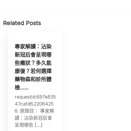
Related Posts
專家解讀：沾染
新冠后會呈現哪
些癥狀？多久能
康復？若何選擇
藥物森和診所體
檢……
requestId:697e835
47ca1d6.2206425
6. 原題目： 專家解
讀：沾染新冠后會
呈現哪些 […]