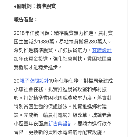
●關鍵詞：精準脫貧
報告看點：
2018年任務回顧：精準脫貧無力推進，農村貧
困生齒減少1386萬，易地扶貧搬遷280萬人。
深刻推進精準脫貧，加強扶貧氣力，
客變設計
加年夜資金投進，強化社會幫扶，貧困地區自
我發展才能穩步進步。
20
親子空間設計
19年任務任務：對標周全建成
小康社會任務，扎實推進脫貧攻堅和鄉村振
興。打好精準貧困地區脫貧攻堅力度，落實對
特別貧困生齒的保證辦法。扎實推進鄉村建
設。完成新一輪農村電網升級改革。城鎮老舊
小區量年夜面廣
新古典設計
，要鼎力進行改革
晉陞，更換新的資料水電路氣等配套設施。