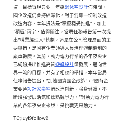
這一目標實現只要一年擺
退休宅設計
佈時間。
國企改造仍會持續深化。對于混雜一切制改造
改造內容，本年提法是“積極穩妥推進”，加上
“積極”兩字，值得關注。當局任務報告第一次提
出“職業經理人”軌制，這是在公司管理層面的主
要舉措，是國有企業領導人員治理體制機制的
嚴重轉變。當前，動力電力行業的各年夜央企
已紛紛提出推進高質
遊艇設計
量發展，邁向世
界一流的目標，并有了相應的舉措。本年當局
任務報告提出，“加速國資國企改造”，“國有企
業要通
設計家豪宅
過改造創新、強身健體，不
斷增強發展活氣和焦點競爭力。”對動力電力行
業的各年夜央企來說，是挑戰更是動力。
TC:jiuyi9follow8