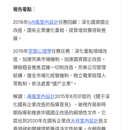
報告看點：
2018年
loft風室內設計
任務回顧：深化國資國企
改造，國有企業優化重組、提質增效獲得新進
展。
2019年
空間心理學
任務任務：深化重點領域改
造，加速完美市場機制。加速國資國企改造。
積極穩妥推進混雜一切制改造。完美公司管理
結構，健全市場化經營機制，樹立職業經理人
等軌制。依法處置“僵尸企業”。
解讀：
禪風室內設計
2015年8月印發的《關于深
化國有企業改造的指導意見》，被視作是新時
期指導和推進中國國企改造的綱領性文件，它
提出到2020年在國有企業改
天母室內設計
造主
要領域和關鍵環節獲得決定性結果。今朝距離