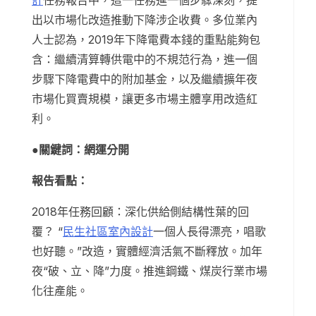
計
任務報告中，這一任務進一個步驟深刻，提
出以市場化改造推動下降涉企收費。多位業內
人士認為，2019年下降電費本錢的重點能夠包
含：繼續清算轉供電中的不規范行為，進一個
步驟下降電費中的附加基金，以及繼續擴年夜
市場化買賣規模，讓更多市場主體享用改造紅
利。
●關鍵詞：網運分開
報告看點：
2018年任務回顧：深化供給側結構性葉的回
覆？ “
民生社區室內設計
一個人長得漂亮，唱歌
也好聽。”改造，實體經濟活氣不斷釋放。加年
夜“破、立、降”力度。推進鋼鐵、煤炭行業市場
化往產能。