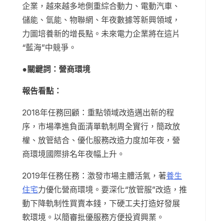
企業，越來越多地側重綜合動力、電動汽車、
儲能、氫能、物聯網、年夜數據等新興領域，
力圖培養新的增長點。未來電力企業將在這片
“藍海”中競爭。
●關鍵詞：營商環境
報告看點：
2018年任務回顧：重點領域改造邁出新的程
序，市場準進負面清單軌制周全實行，簡政放
權、放管結合、優化服務改造力度加年夜，營
商環境國際排名年夜幅上升。
2019年任務任務：激發市場主體活氣，著
養生
住宅
力優化營商環境。要深化“放管服”改造，推
動下降軌制性買賣本錢，下硬工夫打造好發展
軟環境。以簡審批優服務方便投資興業。