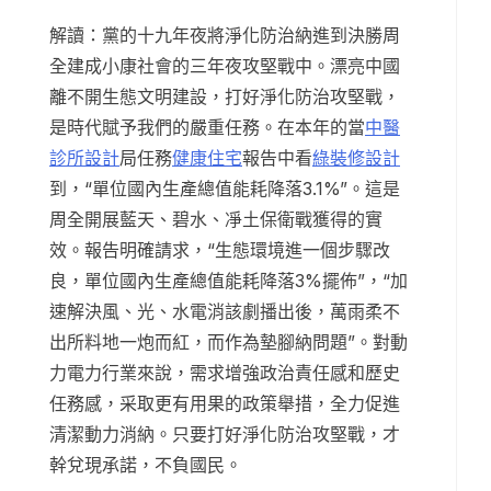
解讀：黨的十九年夜將淨化防治納進到決勝周
全建成小康社會的三年夜攻堅戰中。漂亮中國
離不開生態文明建設，打好淨化防治攻堅戰，
是時代賦予我們的嚴重任務。在本年的當
中醫
診所設計
局任務
健康住宅
報告中看
綠裝修設計
到，“單位國內生產總值能耗降落3.1%”。這是
周全開展藍天、碧水、凈土保衛戰獲得的實
效。報告明確請求，“生態環境進一個步驟改
良，單位國內生產總值能耗降落3%擺佈”，“加
速解決風、光、水電消該劇播出後，萬雨柔不
出所料地一炮而紅，而作為墊腳納問題”。對動
力電力行業來說，需求增強政治責任感和歷史
任務感，采取更有用果的政策舉措，全力促進
清潔動力消納。只要打好淨化防治攻堅戰，才
幹兌現承諾，不負國民。