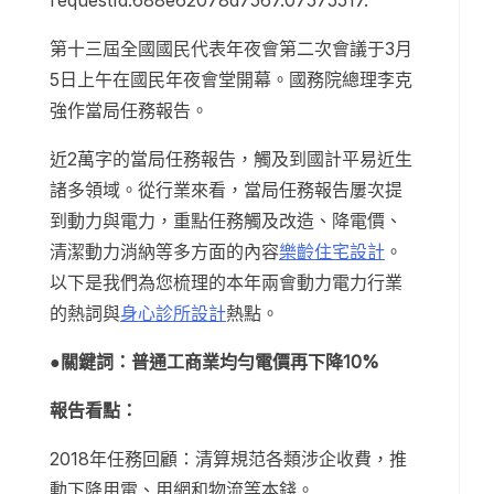
requestId:688e62078d7567.07575517.
第十三屆全國國民代表年夜會第二次會議于3月
5日上午在國民年夜會堂開幕。國務院總理李克
強作當局任務報告。
近2萬字的當局任務報告，觸及到國計平易近生
諸多領域。從行業來看，當局任務報告屢次提
到動力與電力，重點任務觸及改造、降電價、
清潔動力消納等多方面的內容
樂齡住宅設計
。
以下是我們為您梳理的本年兩會動力電力行業
的熱詞與
身心診所設計
熱點。
●關鍵詞：普通工商業均勻電價再下降10%
報告看點：
2018年任務回顧：清算規范各類涉企收費，推
動下降用電、用網和物流等本錢。