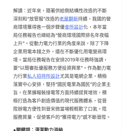
解讀：近年來，隨著供給側結構性改造的不斷
深刻和“放管服”改造的
老屋翻新
持續，我國的營
商環境獲得進一個步驟優
會所設計
化，本年當
局任務報告也總結為“營商環境國際排名年夜幅
上升”。從動力電力行業的角度來說，除了下降
企業用電本錢之外，還在不斷優化用電營商環
境。當局任務報告在安排2019年任務時強調，
要“以簡審批優服務方便投資興業”。作為動力電
力行業
私人招待所設計
尤其是電網企業，積極
落實中心安排，堅持“國民電業為國民”的企業主
旨，在業擴報裝接電等方面持續提質增效，積
極打造為客戶創造價值的現代服務體系，從晉
陞辦電方便性到晉宋微當場輕輕歎了口氣。陞
服務質量，促使客戶的“獲得電力”感不斷晉陞。
●關鍵詞：清潔動力消納