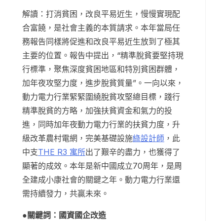
解讀：打消貧困，改良平易近生，慢慢實現配
合富饒，是社會主義的本質請求。本年當局任
務報告同樣將促進和改良平易近生放到了極其
主要的位置。報告中提出，“精準脫貧要堅持現
行標準，聚焦深度貧困地區和特別貧困群體，
加年夜攻堅力度，進步脫貧質量”。一向以來，
動力電力行業緊緊圍繞脫貧攻堅總目標，踐行
精準脫貧的方略，加強扶貧資金和氣力的投
進，同時加年夜動力電力行業的扶貧力度，升
級改革農村電網，完美基礎設施
綠設計師
，此
中支
THE R3 寓所
出了艱辛的盡力，也獲得了
顯著的成效。本年是新中國成立70周年，是周
全建成小康社會的關鍵之年。動力電力行業還
需持續發力，共贏未來。
●關鍵詞：國資國企改造