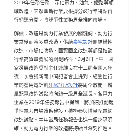
2019年任務任務：深化電力、油氣、鐵路等領
域改造，天然壟斷行業要根據分歧行業特點實
行網運分開，將競爭性業務周全推向市場。
解讀：改造是動力行業發展的關鍵詞，動力行
業當後面臨多重改造，供給
豪宅設計
側結構性
改造、市場化改造、國資國企改造等都是推動
行業高質量發展的關鍵路徑。3月6日上午，國
家發展改造委副主任連維良在十三屆全國人年
夜二次會議新聞中間記者會上提到，經營性行
業的發用電計劃
牙醫診所設計
將周全放開，增
量配電改造試點將向縣一級周全延長。各電力
企業在2019年任務報告中提到，將加速推動競
爭性電力市場體系建設，積極參與增量配電網
改造試點。本年當局任務報告也進一個步驟明
確，動力電力行業的改造將持續且深刻推進。