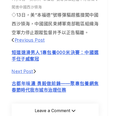
闖進中國西沙領海
◇13日，美“本福德”號導彈驅趕艦擅闖中國
西沙領海，中國國民束縛軍南部戰區組織海
空軍力停止跟蹤監督并予以正告驅離。
Previous Post
短道速滑男人1專包養000米決賽：中國選
手任子威奪冠
Next Post
古都年味濃 勇毅做前鋒——聚專包養網焦
春節時代我市城市治理任務
Leave a Comment