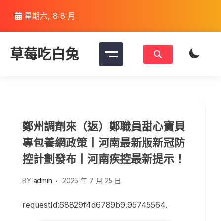
Skip
星期六, 8 8 月
to
content
草莓吃白兔
鄭州調劑來（返）鄭職員甜心寶貝
專包養網政策丨河南最新版新冠防
控計劃發布丨河南疾控最新提示！
BY
admin
2025 年 7 月 25 日
requestId:68829f4d6789b9.95745564.