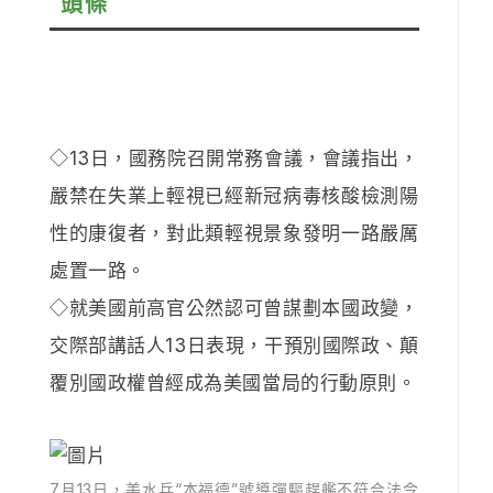
頭條
◇13日，國務院召開常務會議，會議指出，
嚴禁在失業上輕視已經新冠病毒核酸檢測陽
性的康復者，對此類輕視景象發明一路嚴厲
處置一路。
◇就美國前高官公然認可曾謀劃本國政變，
交際部講話人13日表現，干預別國際政、顛
覆別國政權曾經成為美國當局的行動原則。
7月13日，美水兵“本福德”號導彈驅趕艦不符合法令