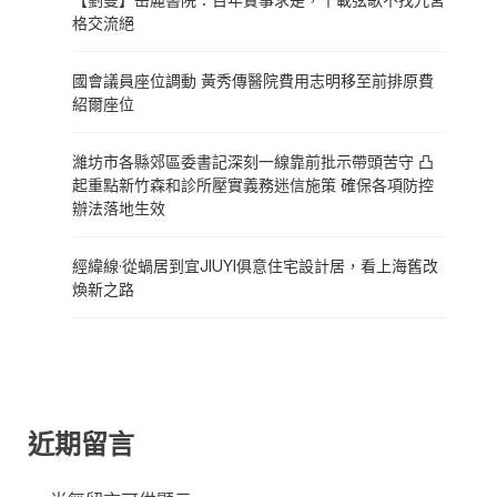
格交流絕
國會議員座位調動 黃秀傳醫院費用志明移至前排原費
紹爾座位
濰坊市各縣郊區委書記深刻一線靠前批示帶頭苦守 凸
起重點新竹森和診所壓實義務迷信施策 確保各項防控
辦法落地生效
經緯線·從蝸居到宜JIUYI俱意住宅設計居，看上海舊改
煥新之路
近期留言