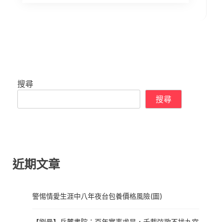
搜尋
搜尋
近期文章
警惕情愛生涯中八年夜台包養價格風險(圖)
【劉曼】岳麓書院：百年實事求是，千載弦歌不找九宮