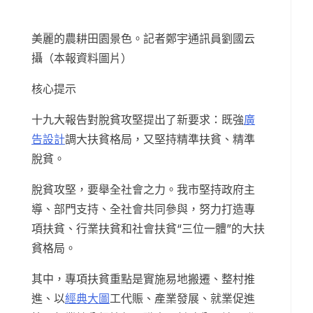
美麗的農耕田園景色。記者鄭宇通訊員劉國云
攝（本報資料圖片）
核心提示
十九大報告對脫貧攻堅提出了新要求：既強
廣
告設計
調大扶貧格局，又堅持精準扶貧、精準
脫貧。
脫貧攻堅，要舉全社會之力。我市堅持政府主
導、部門支持、全社會共同參與，努力打造專
項扶貧、行業扶貧和社會扶貧“三位一體”的大扶
貧格局。
其中，專項扶貧重點是實施易地搬遷、整村推
進、以
經典大圖
工代賑、產業發展、就業促進