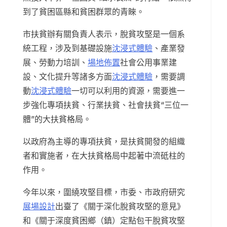
到了貧困區縣和貧困群眾的青睞。
市扶貧辦有關負責人表示，脫貧攻堅是一個系
統工程，涉及到基礎設施
沈浸式體驗
、產業發
展、勞動力培訓、
場地佈置
社會公用事業建
設、文化提升等諸多方面
沈浸式體驗
，需要調
動
沈浸式體驗
一切可以利用的資源，需要進一
步強化專項扶貧、行業扶貧、社會扶貧“三位一
體”的大扶貧格局。
以政府為主導的專項扶貧，是扶貧開發的組織
者和實施者，在大扶貧格局中起著中流砥柱的
作用。
今年以來，圍繞攻堅目標，市委、市政府研究
展場設計
出臺了《關于深化脫貧攻堅的意見》
和《關于深度貧困鄉（鎮）定點包干脫貧攻堅