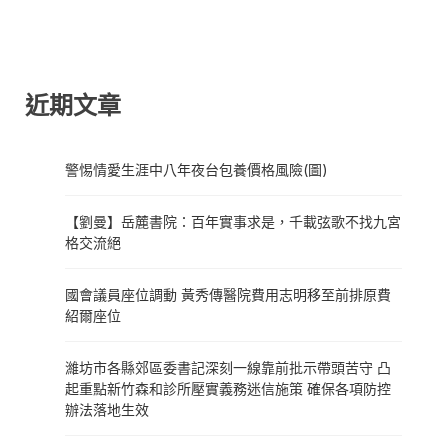
近期文章
警惕情愛生涯中八年夜台包養價格風險(圖)
【劉曼】岳麓書院：百年實事求是，千載弦歌不找九宮
格交流絕
國會議員座位調動 黃秀傳醫院費用志明移至前排原費
紹爾座位
濰坊市各縣郊區委書記深刻一線靠前批示帶頭苦守 凸
起重點新竹森和診所壓實義務迷信施策 確保各項防控
辦法落地生效