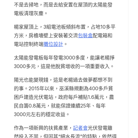
不是去掃地，而是去給安置在屋頂的太陽能發
電板清理灰塵。
楊家屋頂上，3組電池板傾斜布置，占地10多平
方米，房檐墻壁上安裝著交流
包裝盒
配電箱和
電站控制終端
攤位設計
。
太陽能發電板每年發電3000多度，能讓老楊掙
3000多元，這是他脫貧增收的一項重要收入。
陽光也能變現錢，這是老楊過去做夢都想不到
的事。2015年以來，巫溪縣規劃為400多戶貧
困戶建造光伏電站，政府每戶補貼1.6萬元，農
民自籌0.8萬元，就能保證連續25年、每年
3000元左右的穩定收益。
作為一項新興的扶貧產業，
記者會
光伏發電雖
然投入不菲，但因其“細水長流”的特點，依然得