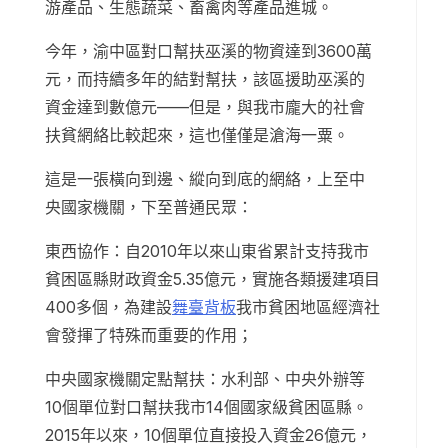
游產品、生態蔬菜、畜禽肉等產品進城。
今年，渝中區對口幫扶巫溪的物資達到3600萬
元，而持續多年的結對幫扶，該區援助巫溪的
資金達到數億元——但是，與我市龐大的社會
扶貧網絡比較起來，這也僅僅是滄海一粟。
這是一張橫向到邊、縱向到底的網絡，上至中
央國家機關，下至普通民眾：
東西協作：自2010年以來山東省累計支持我市
貧困區縣財政資金5.35億元，實施各類援建項目
400多個，為建設
舞臺背板
我市貧困地區經濟社
會發揮了特殊而重要的作用；
中央國家機關定點幫扶：水利部、中央外辦等
10個單位對口幫扶我市14個國家級貧困區縣。
2015年以來，10個單位直接投入資金26億元，