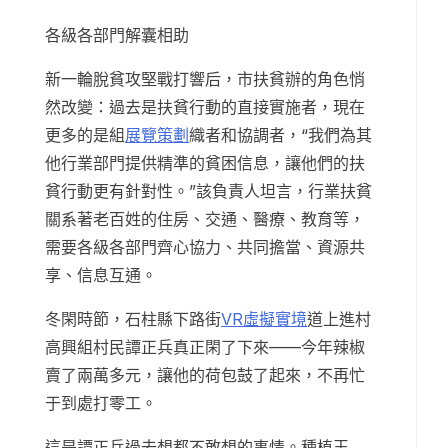
各級各部門解囊相助
新一輪脫貧攻堅戰打響后，市扶貧辦的角色悄
然改變：過去是扶貧行動的直接實施者，現在
更多的是組
展覽策劃
織者和協調者，“我們為其
他行業部門提供精準的貧困信息，讓他們的扶
貧行動更有針對性。”該負責人坦言，行業扶貧
關系著老百姓的住房、交通、醫療、教育等，
需要各級各部門齊心協力、共同擔當、資源共
享、信息互通。
冬閑時節，石柱縣下路街
VR虛擬實境
道上進村
高興組村民譚正兵真正閑了下來——今年辣椒
賣了兩萬多元，讓他的荷包鼓了起來，不再忙
于到處打零工。
這是譚正兵過去想都不敢想的事情。種植玉