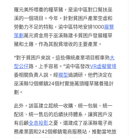
羅元美所喂養的糧草豬，是渝中區對口幫扶巫
溪的一個項目。今年，針對貧困戶產業空虛和
勞動力不足的特點，渝中區特地安排1000
展覽
策劃
萬元資金用于巫溪縣建卡貧困戶發展糧草
豬和土雞，作為其脫貧增收的主要產業。
“對于貧困戶來說，這些傳統產業項目輕車熟
大
型公仔
路，上手容易。”渝中區發改
VR虛擬實境
委相關負責人說，經
模型
過調研，他們決定在
巫溪縣12個鄉鎮24個村實施萬頭糧草豬養殖計
劃。
此外，該區建立起統一收購、統一包裝、統一
配送、統一售后的后續扶持體系，讓貧困戶沒
有后顧
全息投影
之憂，還建成了巫溪縣電子商
務產業園和242個鄉鎮電商服務站，推動當地旅