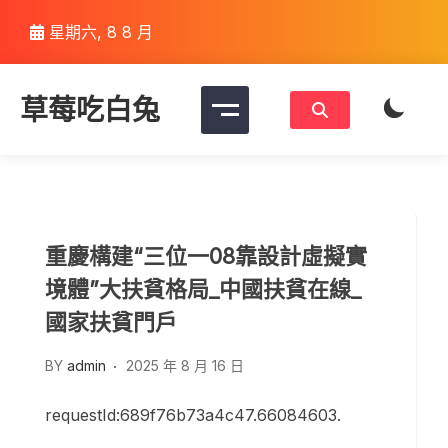
Skip
星期六, 8 8 月
to
content
草莓吃白兔
重慶構建“三位一08靠設計虛擬實
境體”大扶貧格局_中國扶貧在線_
國家扶貧門戶
BY
admin
2025 年 8 月 16 日
requestId:689f76b73a4c47.66084603.