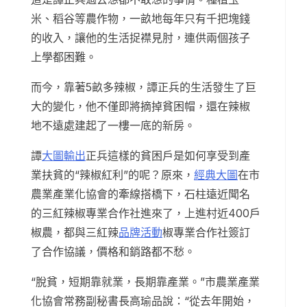
米、稻谷等農作物，一畝地每年只有千把塊錢
的收入，讓他的生活捉襟見肘，連供兩個孩子
上學都困難。
而今，靠著5畝多辣椒，譚正兵的生活發生了巨
大的變化，他不僅即將摘掉貧困帽，還在辣椒
地不遠處建起了一樓一底的新房。
譚
大圖輸出
正兵這樣的貧困戶是如何享受到產
業扶貧的“辣椒紅利”的呢？原來，
經典大圖
在市
農業產業化協會的牽線搭橋下，石柱遠近聞名
的三紅辣椒專業合作社進來了，上進村近400戶
椒農，都與三紅辣
品牌活動
椒專業合作社簽訂
了合作協議，價格和銷路都不愁。
“脫貧，短期靠就業，長期靠產業。”市農業產業
化協會常務副秘書長高瑜品說：“從去年開始，