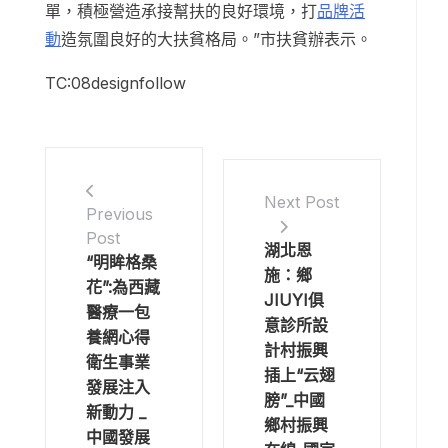
單，積極營造承接幫扶的良好環境，打
品牌活
動
造氛圍良好的大扶貧格局。”市扶貧辦表示。
TC:08designfollow
Next Post
Previous
Post
湖北恩
“明眸格桑
施：鄉
花”:為西藏
JIUYI俱
醫療一包
意診所設
養網心得
計村振興
衛生事業
插上“云翅
發展注入
膀”_中國
新動力 _
鄉村振興
中國發展