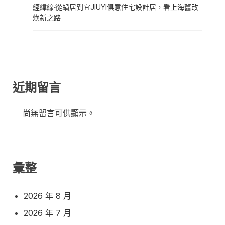
經緯線·從蝸居到宜JIUYI俱意住宅設計居，看上海舊改
煥新之路
近期留言
尚無留言可供顯示。
彙整
2026 年 8 月
2026 年 7 月