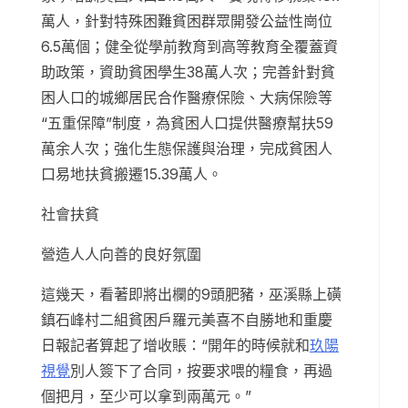
萬人，針對特殊困難貧困群眾開發公益性崗位
6.5萬個；健全從學前教育到高等教育全覆蓋資
助政策，資助貧困學生38萬人次；完善針對貧
困人口的城鄉居民合作醫療保險、大病保險等
“五重保障”制度，為貧困人口提供醫療幫扶59
萬余人次；強化生態保護與治理，完成貧困人
口易地扶貧搬遷15.39萬人。
社會扶貧
營造人人向善的良好氛圍
這幾天，看著即將出欄的9頭肥豬，巫溪縣上磺
鎮石峰村二組貧困戶羅元美喜不自勝地和重慶
日報記者算起了增收賬：“開年的時候就和
玖陽
視覺
別人簽下了合同，按要求喂的糧食，再過
個把月，至少可以拿到兩萬元。”