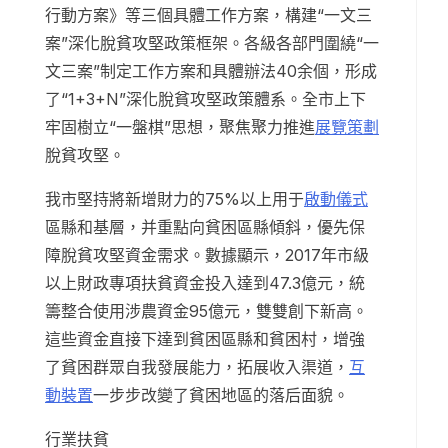
行動方案》等三個具體工作方案，構建“一文三
案”深化脫貧攻堅政策框架。各級各部門圍繞“一
文三案”制定工作方案和具體辦法40余個，形成
了“1+3+N”深化脫貧攻堅政策體系。全市上下
牢固樹立“一盤棋”思想，聚焦聚力推進
展覽策劃
脫貧攻堅。
我市堅持將新增財力的75%以上用于
啟動儀式
區縣和基層，并重點向貧困區縣傾斜，優先保
障脫貧攻堅資金需求。數據顯示，2017年市級
以上財政專項扶貧資金投入達到47.3億元，統
籌整合使用涉農資金95億元，雙雙創下新高。
這些資金直接下達到貧困區縣和貧困村，增強
了貧困群眾自我發展能力，拓展收入渠道，
互
動裝置
一步步改變了貧困地區的落后面貌。
行業扶貧