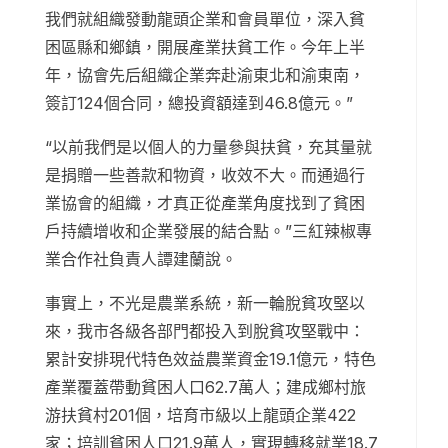
我們就組織發動龍頭企業和會員單位，深入貧
困區縣和鄉鎮，開展產業扶貧工作。今年上半
年，協會先后組織企業奔赴渝東北和渝東南，
簽訂124個合同，總投資額達到46.8億元。”
“以前我們是以個人的力量參與扶貧，充其量就
是捐贈一些善款和物資，收效不大。而通過行
業協會的組織，才真正從產業角度找到了貧困
戶持續增收和企業發展的結合點。”三紅辣椒專
業合作社負責人譚建蘭說。
事實上，不光是農業系統，新一輪脫貧攻堅以
來，我市各級各部門都投入到脫貧攻堅戰中：
累計安排現代特色效益農業資金19.1億元，特色
產業覆蓋帶動貧困人口62.7萬人；建成鄉村旅
游扶貧村201個，培育市級以上龍頭企業422
家；培訓貧困人口21.9萬人，實現轉移就業18.7