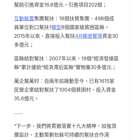
幫助引進資金16.8億元，引進項目202個；
互動裝置
集團幫扶：18個扶貧集團、498個成
員單位對口幫扶1
模型
8個國家級貧困區縣，
2015年以來，直接投入幫扶
AR擴增實境
資金30
多億元；
區縣結對幫扶：2007年以來，19個“經濟發達區
縣”累計援助“經濟滯后區縣”實物量30多億元；
萬企幫萬村：自兩年前啟動至今，已有1615家
民營企業結對幫扶了1004個貧困村，投入資金
35.6億元。
……
“下一步，我們將貫徹落實十九大精神，加強頂
層設計，主動策劃包裝可持續的幫扶合作清