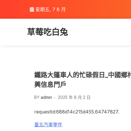
Skip
星期五, 7 8 月
to
content
草莓吃白兔
鐵路大篷車人的忙碌假日_中國鄉村
興信息門戶
BY
admin
2025 年 8 月 2 日
requestId:688d14c215d455.64747827.
臺北汽車零件