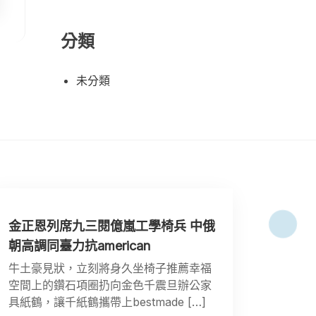
分類
未分類
金正恩列席九三閱億嵐工學椅兵 中俄
朝高調同臺力抗american
牛土豪見狀，立刻將身久坐椅子推薦幸福
空間上的鑽石項圈扔向金色千震旦辦公家
具紙鶴，讓千紙鶴攜帶上bestmade […]