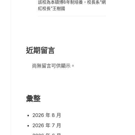
該校為本碩博8年制培養，校長系“網
紅校長”王樹國
近期留言
尚無留言可供顯示。
彙整
2026 年 8 月
2026 年 7 月