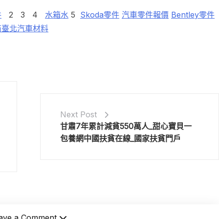
件
2 3 4
水箱水
5
Skoda零件
汽車零件報價
Bentley零件
商
臺北汽車材料
Next Post
甘肅7年累計減貧550萬人_甜心寶貝一
包養網中國扶貧在線_國家扶貧門戶
ave a Comment