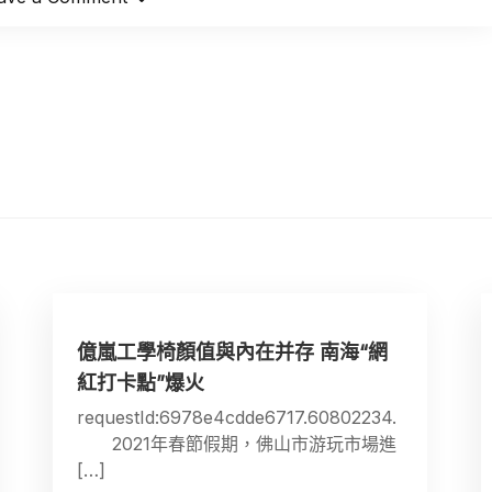
億嵐工學椅顏值與內在并存 南海“網
紅打卡點”爆火
requestId:6978e4cdde6717.60802234.
2021年春節假期，佛山市游玩市場進
[…]