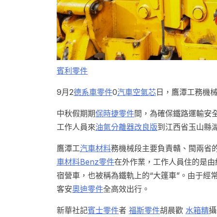
賓利零件
9月2
德系車零件
0
汽車空氣芯
日，鷹潭工務機
中秋假期期
保時捷零件
間，為確保鐵路運輸安
工作人員來
油氣分離器改良版
到江西省玉山縣
鷹潭工
汽車材料
務機械段主要負責贛、閩兩省
車材料
Benz零件
在外作業，工作人員住的是由
宿營車，也被稱為鐵軌上的“大篷車”。由于經
客安
奧迪零件
全高效出行。
新華社記
賓士零件
者
福斯零件
胡晨歡
水箱精
攝