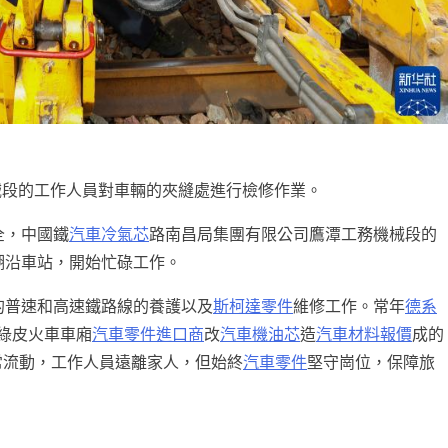
械段的工作人員對車輛的夾縫處進行檢修作業。
全，中國鐵
汽車冷氣芯
路南昌局集團有限公司鷹潭工務機械段的
湖沿車站，開始忙碌工作。
的普速和高速鐵路線的養護以及
斯柯達零件
維修工作。常年
德系
綠皮火車車廂
汽車零件進口商
改
汽車機油芯
造
汽車材料報價
成的
常流動，工作人員遠離家人，但始終
汽車零件
堅守崗位，保障旅