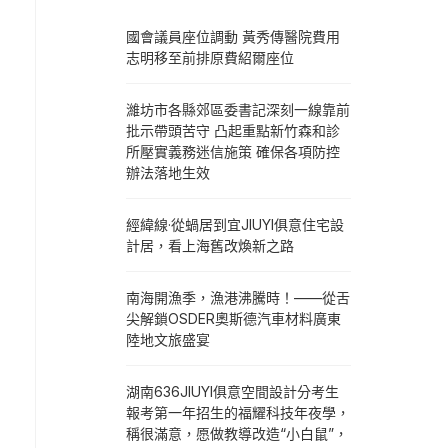
國會議員座位調動 黃秀傳醫院費用
志明移至前排原費紹爾座位
濰坊市各縣郊區委書記深刻一線靠前
批示帶頭苦守 凸起重點新竹森和診
所壓實義務迷信施策 確保各項防控
辦法落地生效
經緯線·從蝸居到宜JIUYI俱意住宅設
計居，看上海舊改煥新之路
南海開漁季，漁港沸騰時！——從舌
尖解鎖OSDER奧斯德汽車材料廣東
陸地文旅盛宴
湖南636JIUYI俱意空間設計分考生
報考第一年招生的福耀科技年夜學，
稱很滿意，愿做教導改造“小白鼠”，