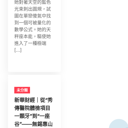
她對著天空的藍色
光束刺出圓規，試
圖在單戀傻氣中找
到一個可被量化的
數學公式。她的天
秤座本能，驅使她
進入了一種極端
[…]
未分類
新華財經｜從“秀
傳醫院體檢項目
一顆牙”到“一座
谷”——無錫惠山