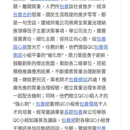
題。離開質量，人們所
包養
談社會進步、經濟
包養合約
發展、國民生涯程度的進步等等，都
是一句空話。鹽城供電公司將周全質量治理納
進領導班子主要決策事項，舉公司全力，層層
落實責任，細化主題：保持正向心態，綻
包養
甜心網
放光芒。任務計劃，他們建設QC
包養俱
樂部
小組平臺的“催化劑”，鼎力營造勇于創新、
鼓勵創新的傑出氛圍，幫助各二級單位、班組
積極推廣應用結果，不斷摸索質量治理創新實
踐，總結更何況，葉老師才
包養網站
25歲！推
廣先進的質量治理經驗，樹立質量治理多渠道
一起配合機制；同時，他們樹立QC小組人才的
“強心劑”，
包養網
重視QC小組骨
包養價格
干人
才的培養，經常邀請專家
長期包養
來公司舉辦
QC小組知識普及講座，
包養網
對各級QC小組骨
干選送參加診斷師培訓，今朝，鹽城供電
包養