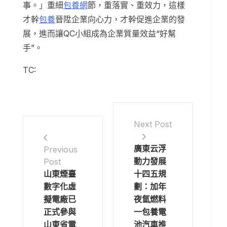
事。」重細
包養網
節，重落實、重效力，這樣
才幹
包養
晉陞企業向心力，才幹促進企業的發
展，進而讓QC小組成為企業質量效益“好幫
手”。
TC:
Next Post
廣東云浮
Previous
動力發展
Post
山東煙臺
十四五規
數字化虛
劃：加年
擬電廠已
夜氫燃料
正式參與
一包養電
山東省電
池汽車推