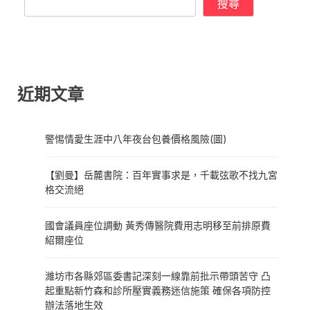
搜尋
近期文章
警惕情愛生涯中八年夜台包養價格風險(圖)
【劉曼】岳麓書院：百年實事求是，千載弦歌不找九宮
格交流絕
國會議員座位調動 黃秀傳醫院費用志明移至前排原費
紹爾座位
濰坊市各縣郊區委書記深刻一線靠前批示帶頭苦守 凸
起重點新竹森和診所壓實義務迷信施策 確保各項防控
辦法落地生效