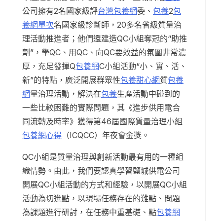
公司擁有2名國家級評
台灣包養網
委、
包養
2
包
養網單次
名國家級診斷師，20多名省級質量治
理活動推進者；他們還建造QC小組奪冠的“助推
劑”，學QC、用QC、向QC要效益的氛圍非常濃
厚，充足發揮Q
包養網
C小組活動“小、實、活、
新”的特點，廣泛開展群眾性
包養甜心網
質
包養
網
量治理活動，解決在
包養
生產活動中碰到的
一些比較困難的實際問題，其《進步供用電合
同流轉及時率》獲得第46屆國際質量治理小組
包養網心得
（ICQCC）年夜會金獎。
QC小組是質量治理與創新活動最有用的一種組
織情勢。由此，我們要認真學習鹽城供電公司
開展QC小組活動的方式和經驗，以開展QC小組
活動為切進點，以現場任務存在的難點、問題
為課題進行研討，在任務中重基礎、點
包養網