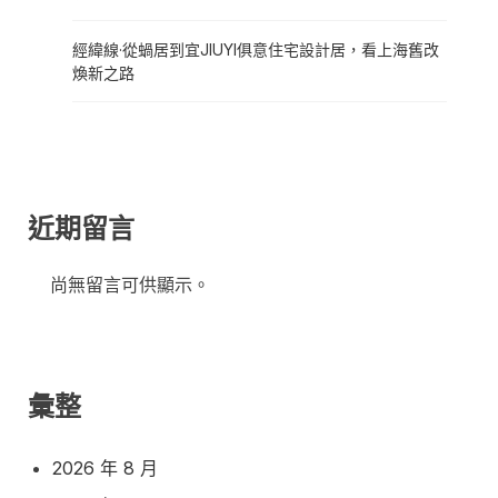
經緯線·從蝸居到宜JIUYI俱意住宅設計居，看上海舊改
煥新之路
近期留言
尚無留言可供顯示。
彙整
2026 年 8 月