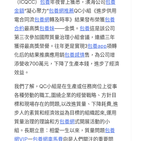
（ICQCC）
包養
年夜會上獲悉，濱海公司
包養
金額
“凝心聚力”
包養網推薦
QC小組《進步供用
電合同流
包養網
轉及時率》結果發布榮獲
包養
合約
最高獎
包養妹
——金獎。
包養
這是該公司
第三次參加國際質量治理小組會議，連續三年
獲得最高獎榮譽。往年更是實現3
包養app
項轉
化后的結果推廣應用銷
包養感情
售，為公司增
添營收700萬元，下降了生產本錢，進步了經濟
效益。
我們了解，QC小組是在生產或任務崗位上從事
各種勞動的職工,圍繞企業的經營戰略、方針目
標和現場存在的問題,以改進質量、下降耗費,進
步人的素質和經濟效益為目標的組織起來,運用
質量治理的理論和方
包養網
式開展活動的小
組。長期立意：相愛一生以來，質量問題
包養
網VIP
一
包養網車馬費
向是人們關注的重要問