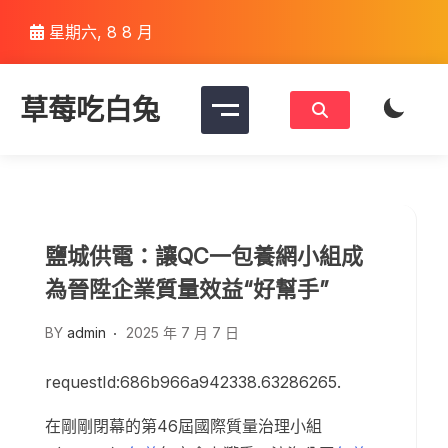
Skip
星期六, 8 8 月
to
content
草莓吃白兔
鹽城供電：讓QC一包養網小組成
為晉陞企業質量效益“好幫手”
BY
admin
2025 年 7 月 7 日
requestId:686b966a942338.63286265.
在剛剛閉幕的第46屆國際質量治理小組